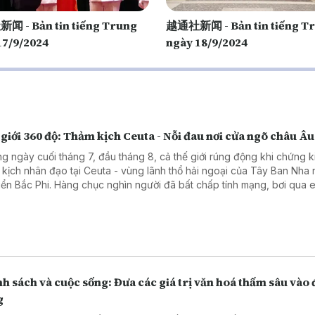
 - Bản tin tiếng Trung
越通社新闻 - Bản tin tiếng T
17/9/2024
ngày 18/9/2024
giới 360 độ: Thảm kịch Ceuta - Nỗi đau nơi cửa ngõ châu Âu
g ngày cuối tháng 7, đầu tháng 8, cả thế giới rúng động khi chứng k
 kịch nhân đạo tại Ceuta - vùng lãnh thổ hải ngoại của Tây Ban Nha
iển Bắc Phi. Hàng chục nghìn người đã bất chấp tính mạng, bơi qua 
 trèo qua những hàng rào dây thép gai để tìm đường vào châu Âu. 
ần 100 người đã thiệt mạng và mất tích, để lại một bức tranh đầy ám ả
 phận của những người nhập cư bất hợp pháp. Chương trình kết nối v
g viên TTTXVN tại châu Âu để tìm hiểu rõ hơn về thảm kịch này.
h sách và cuộc sống: Đưa các giá trị văn hoá thấm sâu vào 
g