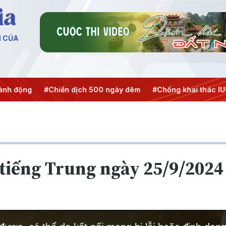
N CỦA
ến dịch 500 ngày đêm
#Chống khai thác IUU
#Căng thẳng
iếng Trung ngày 25/9/2024