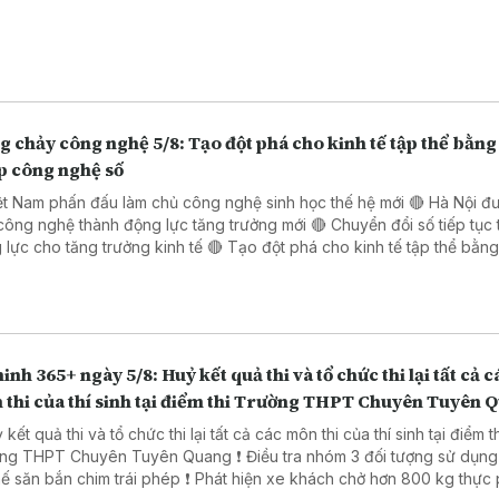
 chảy công nghệ 5/8: Tạo đột phá cho kinh tế tập thể bằng 
p công nghệ số
ệt Nam phấn đấu làm chủ công nghệ sinh học thế hệ mới 🔴 Hà Nội đ
công nghệ thành động lực tăng trưởng mới 🔴 Chuyển đổi số tiếp tục 
o tăng trưởng kinh tế 🔴 Tạo đột phá cho kinh tế tập thể bằng giải
 công nghệ số 🔴 Đẩy mạnh chuyển đổi số trong thủ tục hành chính 
 Đồng Nai
inh 365+ ngày 5/8: Huỷ kết quả thi và tổ chức thi lại tất cả c
 thi của thí sinh tại điểm thi Trường THPT Chuyên Tuyên 
 kết quả thi và tổ chức thi lại tất cả các môn thi của thí sinh tại điểm t
PT Chuyên Tuyên Quang ❗ Điều tra nhóm 3 đối tượng sử dụng súng
ắn chim trái phép ❗ Phát hiện xe khách chở hơn 800 kg thực phẩm