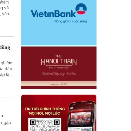
ng và
, văn
g, pháp
tạo và
nhân
 đồng
 nghiêm
lừa đảo
 *
g ngập