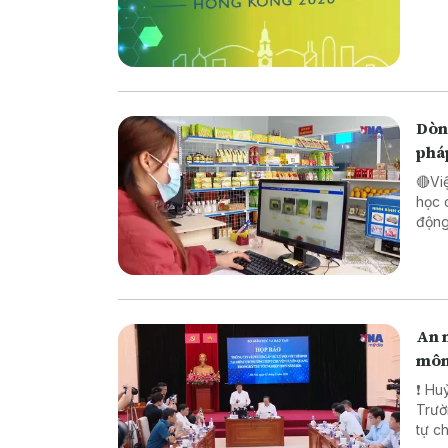
Dòng
phá
🔴Vi
học 
động lực ch
pháp
biên
An n
môn
❗ Huỷ
Trường TH
tự chế săn b