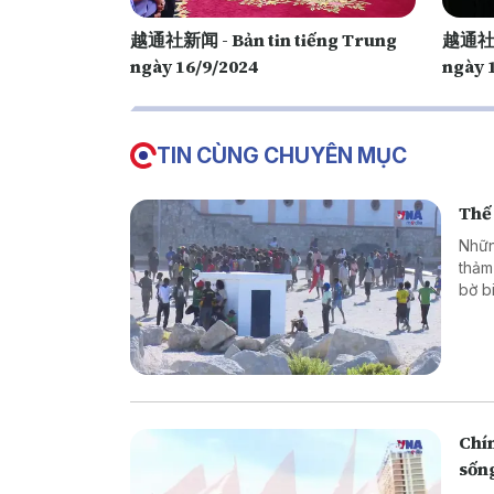
越通社新闻 - Bản tin tiếng Trung
越通社新闻
ngày 16/9/2024
ngày 
TIN CÙNG CHUYÊN MỤC
Thế 
Nhữn
thảm
bờ b
hoặc
là g
thân
phón
Chín
sốn