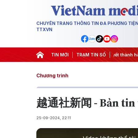
CHUYÊN TRANG THÔNG TIN ĐA PHƯƠNG TIỆ
TTXVN
 3
#APEC 2027
#Đưa Nghị quyết thành hành động
TIN MỚI
TRẠM TIN SỐ
#Chi
Chương trình
越通社新闻 - Bản tin t
25-09-2024, 22:11
This
is