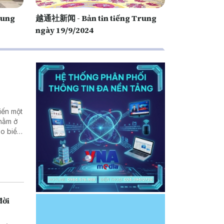
rung
越通社新闻 - Bản tin tiếng Trung
ngày 19/9/2024
iến một
 nằm ở
eo biển
Hậu quả
nh về
ới các
đời