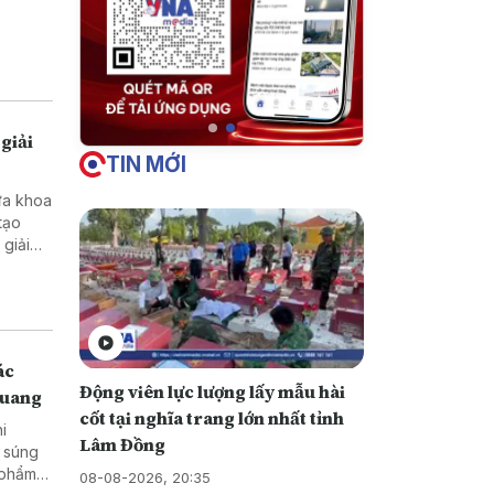
giải
TIN MỚI
ưa khoa
tạo
ở vùng
ác
Động viên lực lượng lấy mẫu hài
Quang
cốt tại nghĩa trang lớn nhất tỉnh
hi
Lâm Đồng
08-08-2026, 20:35