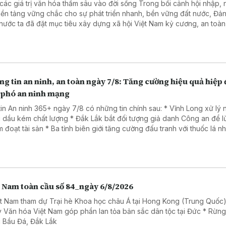
 giá trị văn hóa thấm sâu vào đời sống Trong bối cảnh hội nhập, nhằm
nền tảng vững chắc cho sự phát triển nhanh, bền vững đất nước, Đả
nước ta đã đặt mục tiêu xây dựng xã hội Việt Nam kỷ cương, an toàn
, hài hòa, phát triển, lấy người dân làm trung tâm, văn hóa là nền tản
 là trụ cột, kỷ cương là sức mạnh, khoa học, công nghệ, đổi mới sáng 
ển đổi số là động lực, niềm tin xã hội là thước đo và hạnh phúc của 
là mục tiêu cao nhất.
g tin an ninh, an toàn ngày 7/8: Tăng cường hiệu quả hiệp
 phó an ninh mạng
tin An ninh 365+ ngày 7/8 có những tin chính sau: * Vĩnh Long xử lý
 dầu kém chất lượng * Đắk Lắk bắt đối tượng giả danh Công an để 
Ba tỉnh biên giới tăng cường đấu tranh với thuốc lá nhập lậu
a đảo dưới chiêu đăng ký giải chạy cho trẻ em.
t Nam toàn cầu số 84_ngày 6/8/2026
ệt Nam tham dự Trại hè Khoa học châu Á tại Hong Kong (Trung Quốc)
 Văn hóa Việt Nam góp phần lan tỏa bản sắc dân tộc tại Đức * Rừn
 Bầu Đá, Đắk Lắk