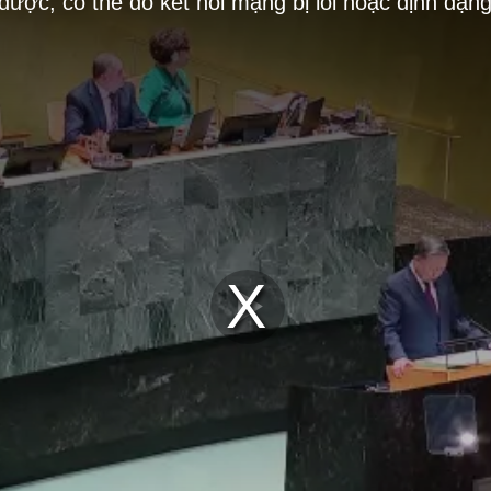
 được, có thể do kết nối mạng bị lỗi hoặc định dạn
Play
Video