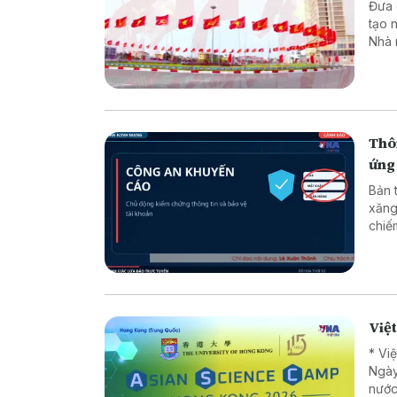
Đưa các
tạo 
Nhà 
minh
luật
chuy
dân 
Thôn
ứng
Bản 
xăng
chiếm đoạt tài sản * 
* Lừ
Việ
* Vi
Ngày
nước