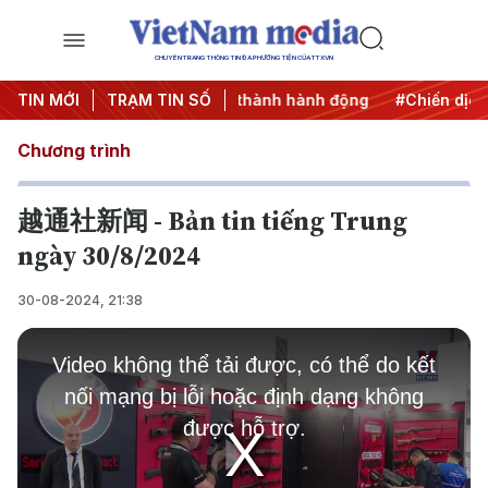
CHUYÊN TRANG THÔNG TIN ĐA PHƯƠNG TIỆN CỦA TTXVN
7
TIN MỚI
#Đưa Nghị quyết thành hành động
TRẠM TIN SỐ
#Chiến dịch 500 ng
Chương trình
越通社新闻 - Bản tin tiếng Trung
ngày 30/8/2024
30-08-2024, 21:38
This
is
Video không thể tải được, có thể do kết
a
modal
nối mạng bị lỗi hoặc định dạng không
window.
được hỗ trợ.