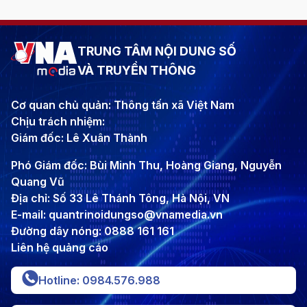
TRUNG TÂM NỘI DUNG SỐ
VÀ TRUYỀN THÔNG
Cơ quan chủ quản: Thông tấn xã Việt Nam
Chịu trách nhiệm:
Giám đốc: Lê Xuân Thành
Phó Giám đốc: Bùi Minh Thu, Hoàng Giang, Nguyễn
Quang Vũ
Địa chỉ: Số 33 Lê Thánh Tông, Hà Nội, VN
E-mail: quantrinoidungso@vnamedia.vn
Đường dây nóng: 0888 161 161
Liên hệ quảng cáo
Hotline: 0984.576.988