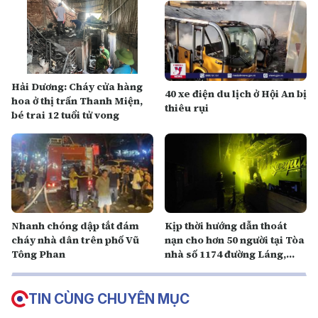
Hải Dương: Cháy cửa hàng
40 xe điện du lịch ở Hội An bị
hoa ở thị trấn Thanh Miện,
thiêu rụi
bé trai 12 tuổi tử vong
Nhanh chóng dập tắt đám
Kịp thời hướng dẫn thoát
cháy nhà dân trên phố Vũ
nạn cho hơn 50 người tại Tòa
Tông Phan
nhà số 1174 đường Láng,
phường Láng Thượng
TIN CÙNG CHUYÊN MỤC