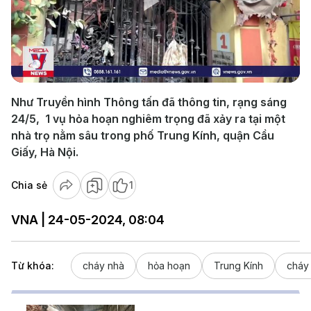
Play
Video
Như Truyền hình Thông tấn đã thông tin, rạng sáng
24/5, 1 vụ hỏa hoạn nghiêm trọng đã xảy ra tại một
nhà trọ nằm sâu trong phố Trung Kính, quận Cầu
Giấy, Hà Nội.
Chia sẻ
1
VNA | 24-05-2024, 08:04
Từ khóa:
cháy nhà
hỏa hoạn
Trung Kính
cháy 