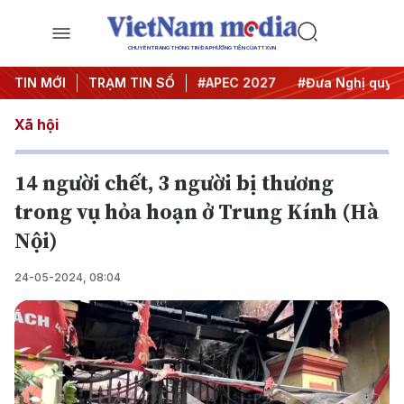
CHUYÊN TRANG THÔNG TIN ĐA PHƯƠNG TIỆN CỦA TTXVN
TIN MỚI
#Hội nghị Trung ương 3
TRẠM TIN SỐ
#APEC 2027
#Đưa Nghị quyết 
Xã hội
14 người chết, 3 người bị thương
trong vụ hỏa hoạn ở Trung Kính (Hà
Nội)
24-05-2024, 08:04