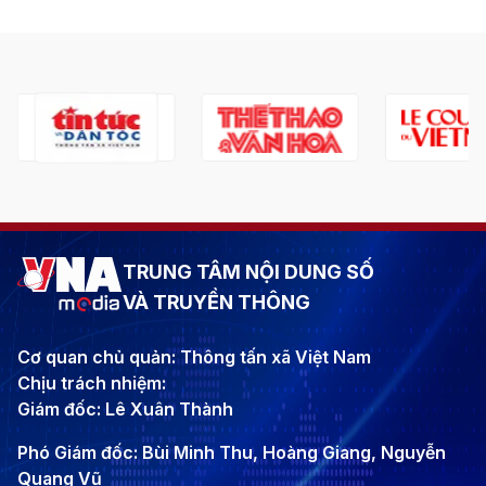
TRUNG TÂM NỘI DUNG SỐ
VÀ TRUYỀN THÔNG
Cơ quan chủ quản: Thông tấn xã Việt Nam
Chịu trách nhiệm:
Giám đốc: Lê Xuân Thành
Phó Giám đốc: Bùi Minh Thu, Hoàng Giang, Nguyễn
Quang Vũ