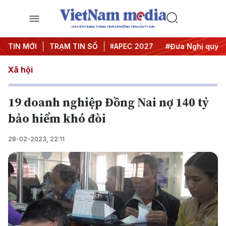
CHUYÊN TRANG THÔNG TIN ĐA PHƯƠNG TIỆN CỦA TTXVN
#Hội nghị Trung ương 3
TIN MỚI
TRẠM TIN SỐ
#APEC 2027
#Đưa Nghị quyết th
Xã hội
19 doanh nghiệp Đồng Nai nợ 140 tỷ
bảo hiểm khó đòi
28-02-2023, 22:11