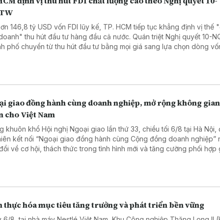
CM định vị thu hút FDI chất lượng cao theo Nghị quyết 10-
/TW
hơn 146,8 tỷ USD vốn FDI lũy kế, TP. HCM tiếp tục khẳng định vị thế "
doanh" thu hút đầu tư hàng đầu cả nước. Quán triệt Nghị quyết 10-
h phố chuyển từ thu hút đầu tư bằng mọi giá sang lựa chọn dòng vố
g cao, hướng tới phát triển xanh, số và bền vững.
ại giao đồng hành cùng doanh nghiệp, mở rộng không gian
ển cho Việt Nam
g khuôn khổ Hội nghị Ngoại giao lần thứ 33, chiều tối 6/8 tại Hà Nội,
hiên kết nối “Ngoại giao đồng hành cùng Cộng đồng doanh nghiệp”
 đổi về cơ hội, thách thức trong tình hình mới và tăng cường phối hợp
i giao với doanh nghiệp phục vụ phát triển đất nước.
 thực hóa mục tiêu tăng trưởng và phát triển bền vững
 6/8, tại nhà máy Nestlé Việt Nam, Khu Công nghiệp Thăng Long II 