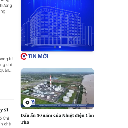
 Thương
ăng
u hút
n địa
TIN MỚI
sang tư
ông chỉ
 quản
y Sĩ
Dấu ấn 50 năm của Nhiệt điện Cần
ồ Chí
Thơ
nh chế