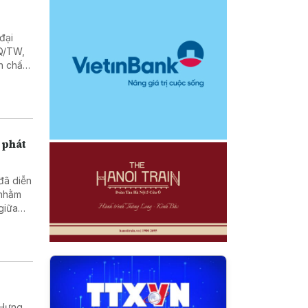
đại
NQ/TW,
n chất
 phát
 đã diễn
 nhằm
 giữa
(Hưng