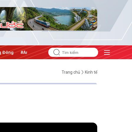
ng
#An ninh năng lượng
#Bảo vệ nền tảng tư tưởng của Đả
Trang chủ
Kinh tế