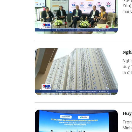
Yên)
mại 
trưở
sự t
phươ
Nghị
Nghị
duy 
là đ
trị, 
Huy 
Tron
Minh