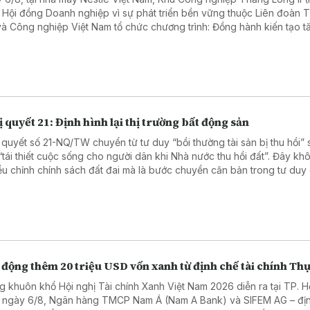
 Hội đồng Doanh nghiệp vì sự phát triển bền vững thuộc Liên đoàn
và Công nghiệp Việt Nam tổ chức chương trình: Đồng hành kiến tạo t
ng bền vững: Doanh nghiệp – Địa phương – Quốc gia. Chương trình th
ham gia của hơn 50 đại biểu, diễn giả đến từ các cơ quan chính quyề
ng, doanh nghiệp trong và ngoài tỉnh Hưng Yên.
 quyết 21: Định hình lại thị trường bất động sản
 quyết số 21-NQ/TW chuyển từ tư duy “bồi thường tài sản bị thu hồi” 
“tái thiết cuộc sống cho người dân khi Nhà nước thu hồi đất”. Đây kh
iều chỉnh chính sách đất đai mà là bước chuyển căn bản trong tư duy
tác động sâu sắc đến thị trường bất động sản trong thời gian tới.
động thêm 20 triệu USD vốn xanh từ định chế tài chính Thụ
g khuôn khổ Hội nghị Tài chính Xanh Việt Nam 2026 diễn ra tại TP. H
 ngày 6/8, Ngân hàng TMCP Nam Á (Nam A Bank) và SIFEM AG – đị