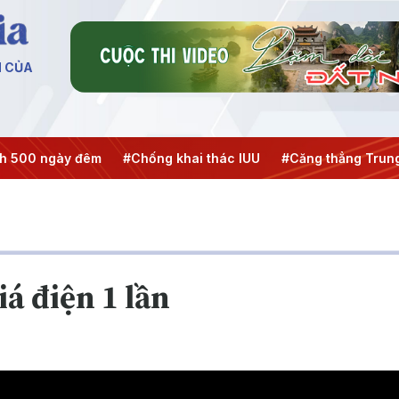
N CỦA
0 ngày đêm
#Chống khai thác IUU
#Căng thẳng Trung Đô
iá điện 1 lần