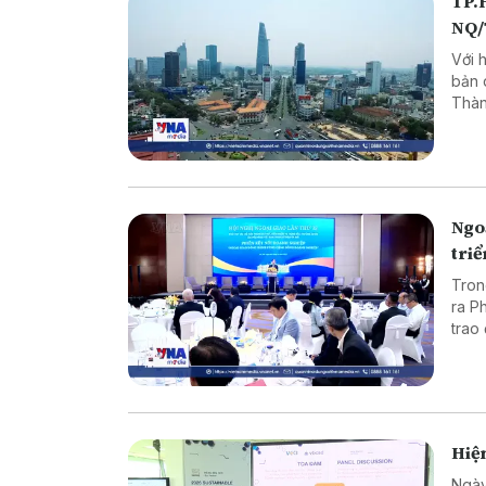
TP.H
NQ
Với 
bản 
Thàn
lượn
Ngo
tri
Tron
ra P
trao
ngoạ
Hiện
Ngày