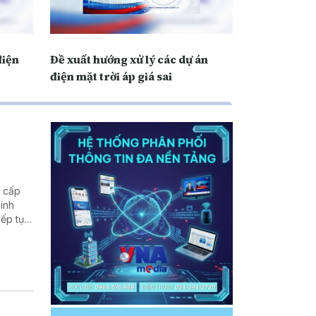
điện
Đề xuất hướng xử lý các dự án
điện mặt trời áp giá sai
g cấp
inh
iếp tục
âng cao