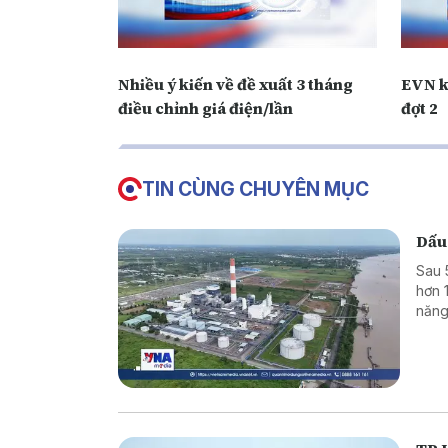
Nhiều ý kiến về đề xuất 3 tháng
EVN k
điều chỉnh giá điện/lần
đợt 2
TIN CÙNG CHUYÊN MỤC
Dấu
Sau 
hơn 
năng
triể
hiệu