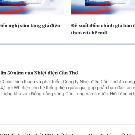
iến nghị sớm tăng giá điện
Đề xuất điều chỉnh giá bán 
theo cơ chế mới
 ấn 50 năm của Nhiệt điện Cần Thơ
50 năm hình thành và phát triển, Công ty Nhiệt điện Cần Thơ đã cun
14,1 tỷ kWh điện cho hệ thống điện quốc gia, góp phần bảo đảm an n
 lượng khu vực Đồng bằng sông Cửu Long và cả nước. Hiện đơn vị t
n khai chuyển đổi nhiên liệu Nhà máy Nhiệt điện Ô Môn I, hướng tới n
 quả sản xuất, kinh doanh.