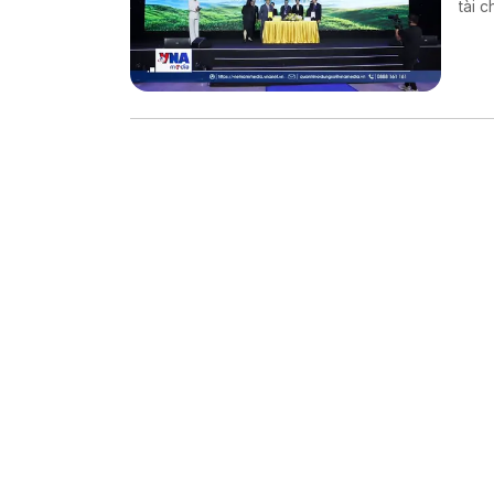
tài 
dụng