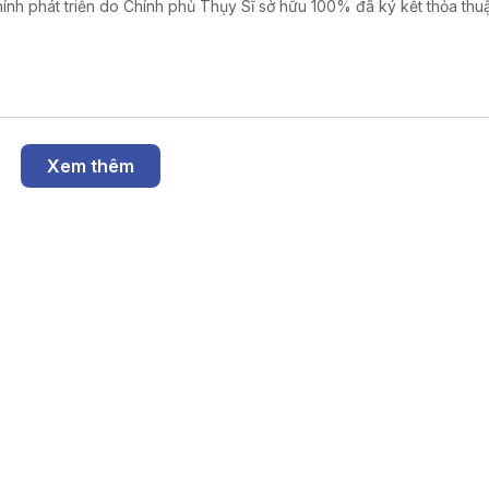
chính phát triển do Chính phủ Thụy Sĩ sở hữu 100% đã ký kết thỏa thuậ
 xanh quốc tế trị giá 20 triệu USD, tương đương hơn 500 tỷ đồng.
Xem thêm