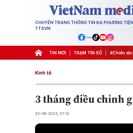
CHUYÊN TRANG THÔNG TIN ĐA PHƯƠNG TIỆ
TTXVN
C 2027
#Đưa Nghị quyết thành hành động
TIN MỚI
TRẠM TIN SỐ
#Chiến dịch 50
Kinh tế
3 tháng điều chỉnh g
22-08-2023, 07:12