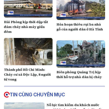
Hải Phòng kịp thời dập tắt
Hỏa hoạn thiêu rụi ba nhà
đám cháy nhà máy giữa
gỗ của người dân ở Hà Tĩnh
đêm
Thành phố Hồ Chí Minh:
Biên phòng Quảng Trị kịp
Cháy cư xá Độc Lập, 8 người
thời hỗ trợ nhà dân bị cháy
tử vong
TIN CÙNG CHUYÊN MỤC
Nỗ lực tìm kiếm du khách nước