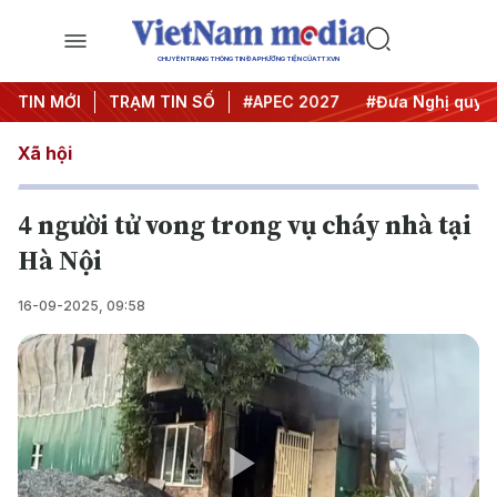
CHUYÊN TRANG THÔNG TIN ĐA PHƯƠNG TIỆN CỦA TTXVN
TIN MỚI
#Hội nghị Trung ương 3
TRẠM TIN SỐ
#APEC 2027
#Đưa Nghị quyết 
Xã hội
4 người tử vong trong vụ cháy nhà tại
Hà Nội
16-09-2025, 09:58