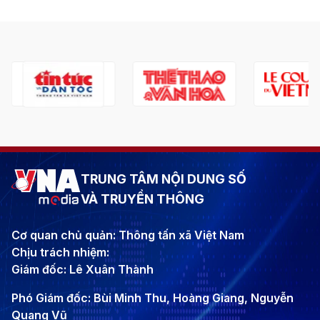
TRUNG TÂM NỘI DUNG SỐ
VÀ TRUYỀN THÔNG
Cơ quan chủ quản: Thông tấn xã Việt Nam
Chịu trách nhiệm:
Giám đốc: Lê Xuân Thành
Phó Giám đốc: Bùi Minh Thu, Hoàng Giang, Nguyễn
Quang Vũ