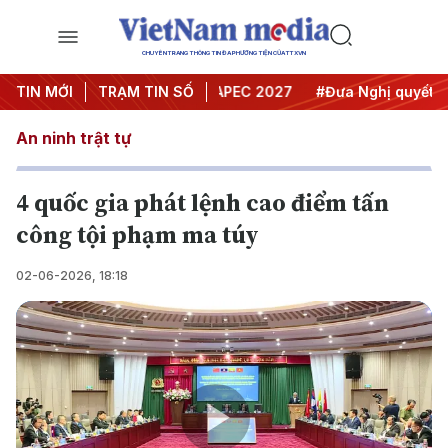
CHUYÊN TRANG THÔNG TIN ĐA PHƯƠNG TIỆN CỦA TTXVN
ội nghị Trung ương 3
TIN MỚI
TRẠM TIN SỐ
#APEC 2027
#Đưa Nghị quyết thành
An ninh trật tự
4 quốc gia phát lệnh cao điểm tấn
công tội phạm ma túy
02-06-2026, 18:18