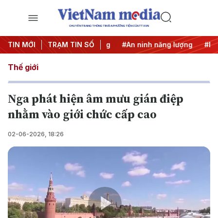
CHUYÊN TRANG THÔNG TIN ĐA PHƯƠNG TIỆN CỦA TTXVN
U
TIN MỚI
#Căng thẳng Trung Đông
TRẠM TIN SỐ
#An ninh năng lượng
#Bảo v
Thế giới
Nga phát hiện âm mưu gián điệp
nhằm vào giới chức cấp cao
02-06-2026, 18:26