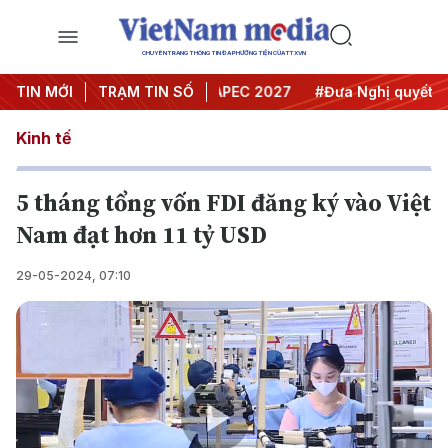
CHUYÊN TRANG THÔNG TIN ĐA PHƯƠNG TIỆN CỦA TTXVN
ội nghị Trung ương 3
TIN MỚI
TRẠM TIN SỐ
#APEC 2027
#Đưa Nghị quyết thành
Kinh tế
5 tháng tổng vốn FDI đăng ký vào Việt
Nam đạt hơn 11 tỷ USD
29-05-2024, 07:10