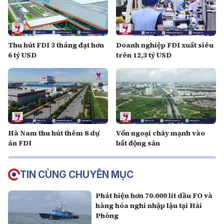
Thu hút FDI 3 tháng đạt hơn
Doanh nghiệp FDI xuất siêu
6 tỷ USD
trên 12,3 tỷ USD
Hà Nam thu hút thêm 8 dự
Vốn ngoại chảy mạnh vào
án FDI
bất động sản
TIN CÙNG CHUYÊN MỤC
Phát hiện hơn 70.000 lít dầu FO và
hàng hóa nghi nhập lậu tại Hải
Phòng