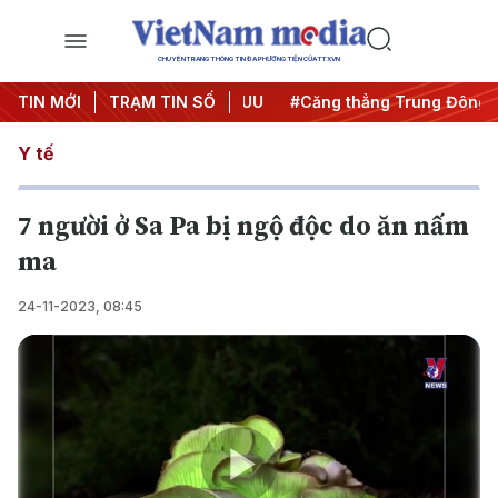
CHUYÊN TRANG THÔNG TIN ĐA PHƯƠNG TIỆN CỦA TTXVN
y đêm
TIN MỚI
#Chống khai thác IUU
TRẠM TIN SỐ
#Căng thẳng Trung Đông
Y tế
7 người ở Sa Pa bị ngộ độc do ăn nấm
ma
24-11-2023, 08:45