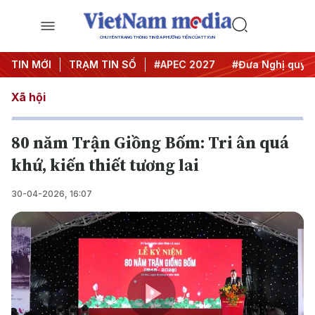
CHUYÊN TRANG THÔNG TIN ĐA PHƯƠNG TIỆN CỦA TTXVN
TIN MỚI
#Hội nghị Trung ương 3
TRẠM TIN SỐ
#APEC 2027
#Đưa Nghị quyết 
Xã hội
80 năm Trận Giồng Bốm: Tri ân quá
khứ, kiến thiết tương lai
30-04-2026, 16:07