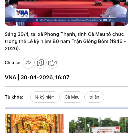
Play
Video
Sáng 30/4, tại xã Phong Thạnh, tỉnh Cà Mau tổ chức
trọng thể Lễ kỷ niệm 80 năm Trận Giồng Bốm (1946 -
2026).
Chia sẻ
1
VNA | 30-04-2026, 16:07
Từ khóa:
lễ kỷ niệm
Cà Mau
tri ân