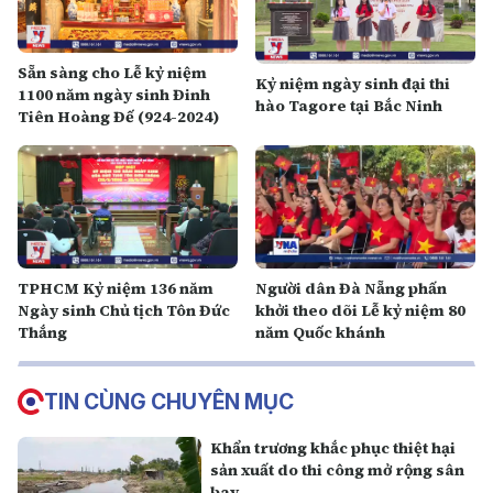
Sẵn sàng cho Lễ kỷ niệm
Kỷ niệm ngày sinh đại thi
1100 năm ngày sinh Đinh
hào Tagore tại Bắc Ninh
Tiên Hoàng Đế (924-2024)
TPHCM Kỷ niệm 136 năm
Người dân Đà Nẵng phấn
Ngày sinh Chủ tịch Tôn Đức
khởi theo dõi Lễ kỷ niệm 80
Thắng
năm Quốc khánh
TIN CÙNG CHUYÊN MỤC
Khẩn trương khắc phục thiệt hại
sản xuất do thi công mở rộng sân
bay