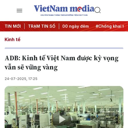
CHUYÊN TRANG THÔNG TIN ĐA PHƯƠNG TIỆN CỦA TTXVN
nh động
TIN MỚI
#Chiến dịch 500 ngày đêm
TRẠM TIN SỐ
#Chống khai thác IUU
Kinh tế
ADB: Kinh tế Việt Nam được kỳ vọng
vẫn sẽ vững vàng
24-07-2025, 17:25