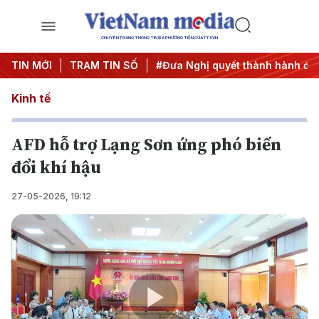
CHUYÊN TRANG THÔNG TIN ĐA PHƯƠNG TIỆN CỦA TTXVN
 ương 3
TIN MỚI
#APEC 2027
TRẠM TIN SỐ
#Đưa Nghị quyết thành hành động
Kinh tế
AFD hỗ trợ Lạng Sơn ứng phó biến
đổi khí hậu
27-05-2026, 19:12