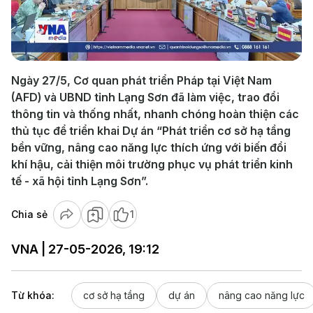
Play
Video
Ngày 27/5, Cơ quan phát triển Pháp tại Việt Nam
(AFD) và UBND tỉnh Lạng Sơn đã làm việc, trao đổi
thông tin và thống nhất, nhanh chóng hoàn thiện các
thủ tục để triển khai Dự án “Phát triển cơ sở hạ tầng
bền vững, nâng cao năng lực thích ứng với biến đổi
khí hậu, cải thiện môi trường phục vụ phát triển kinh
tế - xã hội tỉnh Lạng Sơn”.
Chia sẻ
1
VNA | 27-05-2026, 19:12
Từ khóa:
cơ sở hạ tầng
dự án
nâng cao năng lực