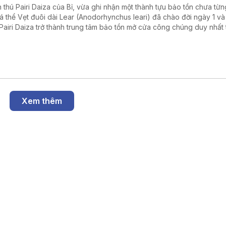
 thú Pairi Daiza của Bỉ, vừa ghi nhận một thành tựu bảo tồn chưa từn
cá thể Vẹt đuôi dài Lear (Anodorhynchus leari) đã chào đời ngày 1 và 
Pairi Daiza trở thành trung tâm bảo tồn mở cửa công chúng duy nhất 
giới nhân giống thành công cả ba loài vẹt đuôi dài xanh còn tồn tại trê
Xem thêm