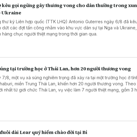
 kêu gọi ngừng gây thương vong cho dân thường trong xun
-Ukraine
 thư ký Liên hợp quốc (TTK LHQ) Antonio Guterres ngày 6/8 đã kêu
 dứt các đợt tấn công nhằm vào khu vực dân sự tại Nga và Ukraine,
n hàng chục người thiệt mạng trong thời gian qua.
úng tại trường học ở Thái Lan, hơn 20 người thương vong
 7/8, một vụ xả súng nghiêm trọng đã xảy ra tại một trường học ở tỉn
haburi, miền Trung Thái Lan, khiến hơn 20 người thương vong. Theo
mới nhất từ giới chức Thái Lan, vụ việc làm 7 người thiệt mạng, gồm 3 
, 3 giáo viên và nghi phạm, cùng 15 người bị thương, trong đó có 2 t
nguy kịch.
đuôi dài Lear quý hiếm chào đời tại Bỉ