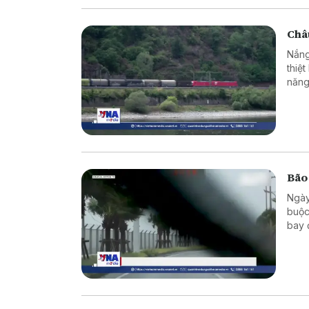
Châu
Nắng
thiệ
năng
Bão
Ngày
buộc
bay 