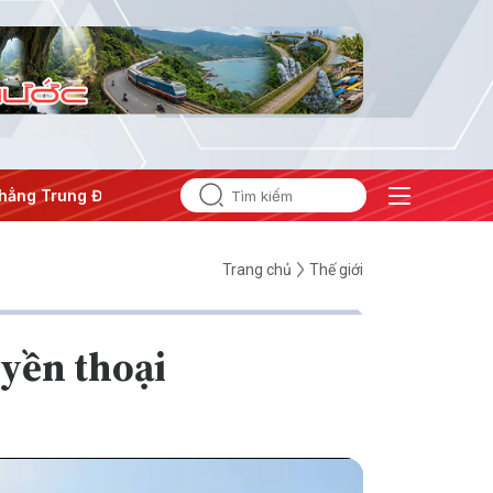
ng Đông
#An ninh năng lượng
#Bảo vệ nền tảng tư tưởng 
Trang chủ
Thế giới
uyền thoại