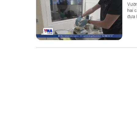
Vườn
hai 
đưa 
thế 
Đất.