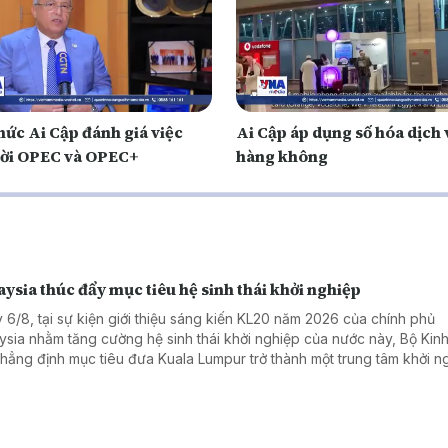
hức Ai Cập đánh giá việc
Ai Cập áp dụng số hóa dịch 
ời OPEC và OPEC+
hàng không
ysia thúc đẩy mục tiêu hệ sinh thái khởi nghiệp
 6/8, tại sự kiện giới thiệu sáng kiến KL20 năm 2026 của chính phủ
ysia nhằm tăng cường hệ sinh thái khởi nghiệp của nước này, Bộ Kinh 
khẳng định mục tiêu đưa Kuala Lumpur trở thành một trung tâm khởi n
 đầu Đông Nam Á và nằm trong top 20 hệ sinh thái khởi nghiệp tốt nh
 vào năm 2030.