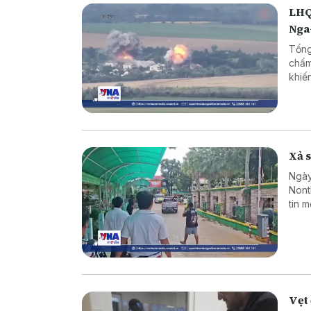
LHQ
Nga
Tổng
chấm
khiế
Xả s
Ngày
Nont
tin 
sinh
hợp 
Vẹt 