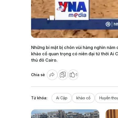
Những bí mật bị chôn vùi hàng nghìn năm d
khảo cổ quan trọng có niên đại từ thời Ai C
thủ đô Cairo.
Chia sẻ
1
Từ khóa:
Ai Cập
khảo cổ
Huyền thoạ