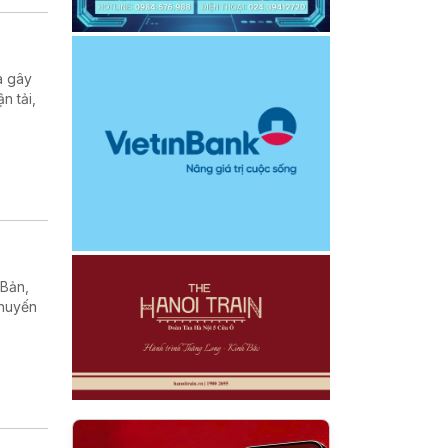
a gây
n tải,
 Bản,
chuyến