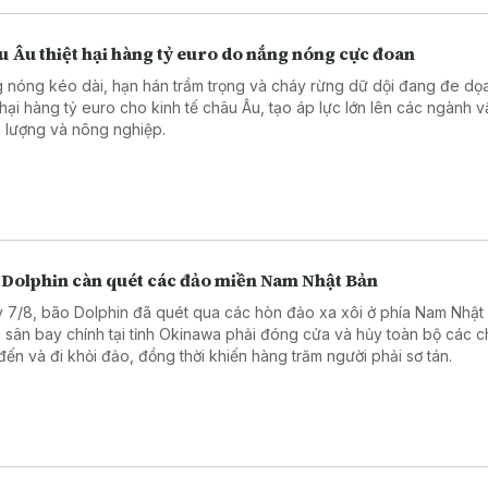
 Âu thiệt hại hàng tỷ euro do nắng nóng cực đoan
 nóng kéo dài, hạn hán trầm trọng và cháy rừng dữ dội đang đe dọ
t hại hàng tỷ euro cho kinh tế châu Âu, tạo áp lực lớn lên các ngành vậ
 lượng và nông nghiệp.
 Dolphin càn quét các đảo miền Nam Nhật Bản
 7/8, bão Dolphin đã quét qua các hòn đảo xa xôi ở phía Nam Nhật
 sân bay chính tại tỉnh Okinawa phải đóng cửa và hủy toàn bộ các 
đến và đi khỏi đảo, đồng thời khiến hàng trăm người phải sơ tán.