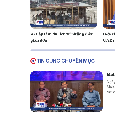
Ai Cập làm du lịch từ những điều
Giới c
giản đơn
UAE r
TIN CÙNG CHUYÊN MỤC
Mala
Ngày
Mala
tục 
hàng
giới