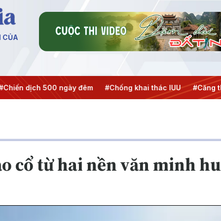
N CỦA
ịch 500 ngày đêm
#Chống khai thác IUU
#Căng thẳng Tru
ảo cổ từ hai nền văn minh h