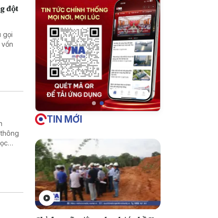
g đột
 gọi
 vốn
TIN MỚI
h
 thông
học
rường