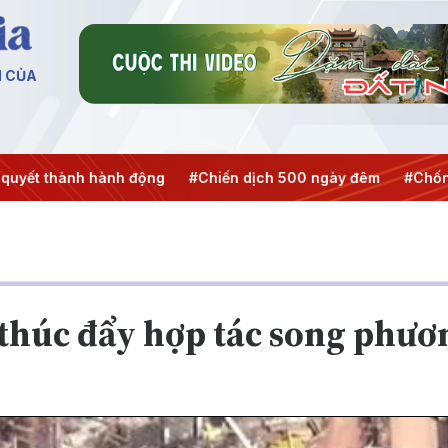
N CỦA
hành động
#Chiến dịch 500 ngày đêm
#Chống khai thác I
 thúc đẩy hợp tác song phươ