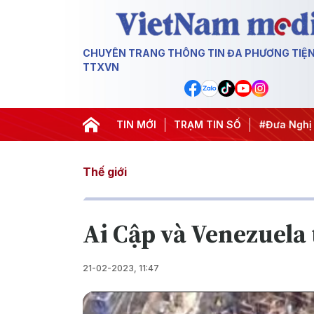
CHUYÊN TRANG THÔNG TIN ĐA PHƯƠNG TIỆ
TTXVN
 nghị Trung ương 3
#APEC 2027
TIN MỚI
TRẠM TIN SỐ
#Đưa Nghị quyết thành 
Thế giới
Ai Cập và Venezuela
21-02-2023, 11:47