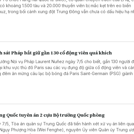
 có khoảng 1.500 tàu và 20.000 thuyền viên bị mắc kẹt trên eo biển
uz, trong bối cảnh xung đột Trung Đông vẫn chưa có dấu hiệu hạ nh
 sát Pháp bắt giữ gần 130 cổ động viên quá khích
rưởng Nội vụ Pháp Laurent Nuñez ngày 7/5 cho biết, gần 130 người đa
tại khu vực thủ đô Paris sau các vụ đụng độ giữa cổ động viên và cả
g đêm ăn mừng câu lạc bộ bóng đá Paris Saint-Germain (PSG) giành
chung kết UEFA Champions League mùa giải 2025 - 2026.
ng Quốc tuyên án 2 cựu Bộ trưởng Quốc phòng
 7/5, Tòa án quân sự Trung Quốc đã tiến hành xét xử vụ án liên qu
Ngụy Phượng Hòa (Wei Fenghe), nguyên Ủy viên Quân ủy Trung ư