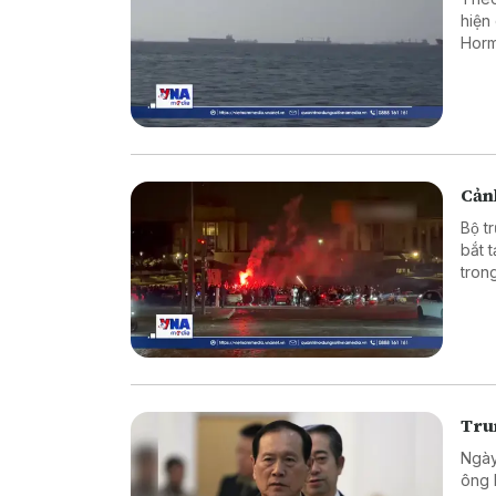
hiện
Horm
Cảnh
Bộ t
bắt 
tron
vào 
Tru
Ngày
ông 