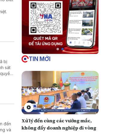
iệt.
TIN MỚI
̃ bị
nh sát
 quyền
Xử lý đến cùng các vướng mắc,
an đến
không đẩy doanh nghiệp đi vòng
ơng và