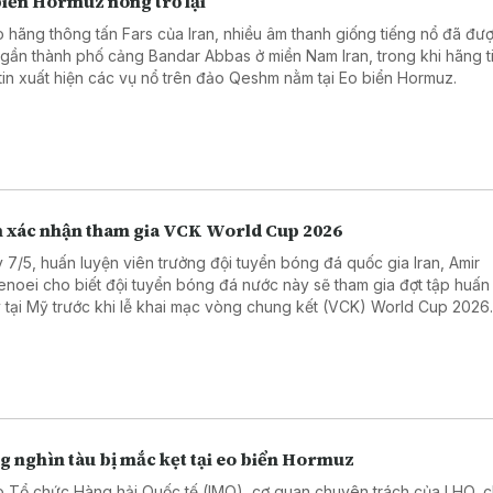
biển Hormuz nóng trở lại
 hãng thông tấn Fars của Iran, nhiều âm thanh giống tiếng nổ đã đư
 gần thành phố cảng Bandar Abbas ở miền Nam Iran, trong khi hãng t
tin xuất hiện các vụ nổ trên đảo Qeshm nằm tại Eo biển Hormuz.
n xác nhận tham gia VCK World Cup 2026
 7/5, huấn luyện viên trưởng đội tuyển bóng đá quốc gia Iran, Amir
enoei cho biết đội tuyển bóng đá nước này sẽ tham gia đợt tập huấn
 tại Mỹ trước khi lễ khai mạc vòng chung kết (VCK) World Cup 2026
g nghìn tàu bị mắc kẹt tại eo biển Hormuz
 Tổ chức Hàng hải Quốc tế (IMO), cơ quan chuyên trách của LHQ, c