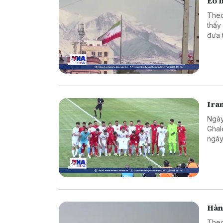
Eo 
Theo
thấy
đưa 
Ira
Ngày
Ghal
ngày
Hàn
Theo