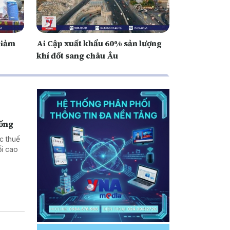
giảm
Ai Cập xuất khẩu 60% sản lượng
khí đốt sang châu Âu
hống
c thuế
i cao