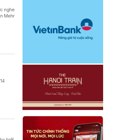
ợc nghe
in Mehr
 14
.
ho biết