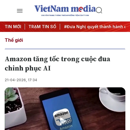
CHUYÊN TRANG THÔNG TIN ĐA PHƯƠNG TIỆN CỦA TTXVN
Trung ương 3
TIN MỚI
TRẠM TIN SỐ
#APEC 2027
#Đưa Nghị quyết thành hành độ
Thế giới
Amazon tăng tốc trong cuộc đua
chinh phục AI
21-04-2026, 17:34