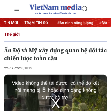
CHUYÊN TRANG THÔNG TIN ĐA PHƯƠNG TIỆN CỦA TTXVN
TIN MỚI
#Căng thẳng Trung Đông
TRẠM TIN SỐ
#An ninh năng lượng
#Bảo vệ
Thế giới
Ấn Độ và Mỹ xây dựng quan hệ đối tác
chiến lược toàn cầu
22-09-2024, 18:10
This
is
Video không thể tải được, có thể do kết
a
modal
nối mạng bị lỗi hoặc định dạng không
window.
được hỗ trợ.