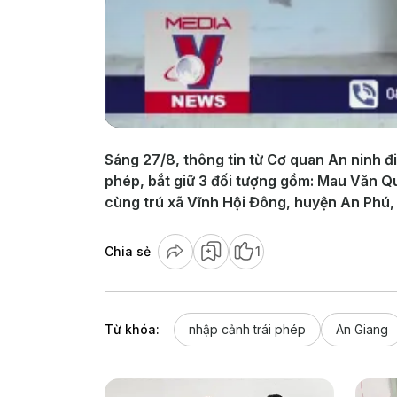
Sáng 27/8, thông tin từ Cơ quan An ninh đi
phép, bắt giữ 3 đối tượng gồm: Mau Văn Q
cùng trú xã Vĩnh Hội Đông, huyện An Phú, 
Chia sẻ
1
Từ khóa:
nhập cảnh trái phép
An Giang