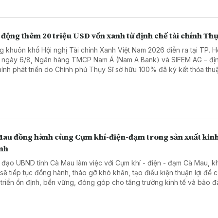
động thêm 20 triệu USD vốn xanh từ định chế tài chính Thụ
g khuôn khổ Hội nghị Tài chính Xanh Việt Nam 2026 diễn ra tại TP. H
 ngày 6/8, Ngân hàng TMCP Nam Á (Nam A Bank) và SIFEM AG – đị
chính phát triển do Chính phủ Thụy Sĩ sở hữu 100% đã ký kết thỏa thuậ
 xanh quốc tế trị giá 20 triệu USD, tương đương hơn 500 tỷ đồng.
Mau đồng hành cùng Cụm khí-điện-đạm trong sản xuất kin
nh
 đạo UBND tỉnh Cà Mau làm việc với Cụm khí - điện - đạm Cà Mau, 
 sẽ tiếp tục đồng hành, tháo gỡ khó khăn, tạo điều kiện thuận lợi để 
 triển ổn định, bền vững, đóng góp cho tăng trưởng kinh tế và bảo 
 năng lượng.