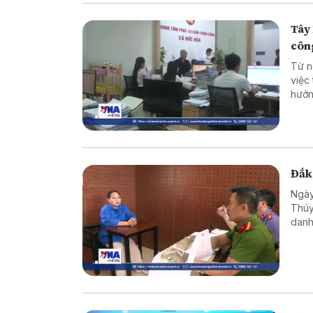
Tây 
côn
Từ n
việc
hưởn
động
nghi
Đắk 
Ngày
Thúy
danh
trốn 