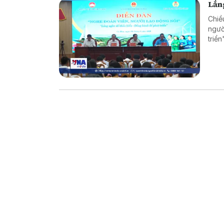
Lắng
Chiề
ngườ
triể
và t
trực 