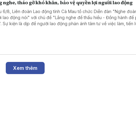
 nghe, tháo gỡ khó khăn, bảo vệ quyền lợi người lao động
u 6/8, Liên đoàn Lao động tỉnh Cà Mau tổ chức Diễn đàn "Nghe đoàn
i lao động nói" với chủ đề "Lắng nghe để thấu hiểu - Đồng hành để 
n". Sự kiện là dịp để người lao động phản ánh tâm tư về việc làm, tiền
ình trạng nợ đọng bảo hiểm xã hội, qua đó lãnh đạo tỉnh và các sở n
tiếp đối thoại, tháo gỡ khó khăn.
Xem thêm