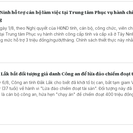
Ninh hỗ trợ cán bộ làm việc tại Trung tâm Phục vụ hành ch
g
gày 1/8, theo Nghị quyết của HĐND tỉnh, cán bộ, công chức, viên c
 tại Trung tâm Phục vụ hành chính công cấp tỉnh và cấp xã ở Tây Ni
g mức hỗ trợ 3 triệu đồng/người/tháng. Chính sách thiết thực này nh
 viên đội ngũ nhân sự, nâng cao chất lượng phục vụ người dân và 
ệp.
Lắk bắt đối tượng giả danh Công an để lừa đảo chiếm đoạt t
 6/8, Công an tỉnh Đắk Lắk cho biết đã khởi tố bị can, bắt tạm giam 
 (37 tuổi) về hành vi "Lừa đảo chiếm đoạt tài sản". Đối tượng này đ
 là cán bộ công an, hứa hẹn "chạy án" để chiếm đoạt 400 triệu đồng
ra Hà Nội trước khi bị trinh sát bắt giữ.