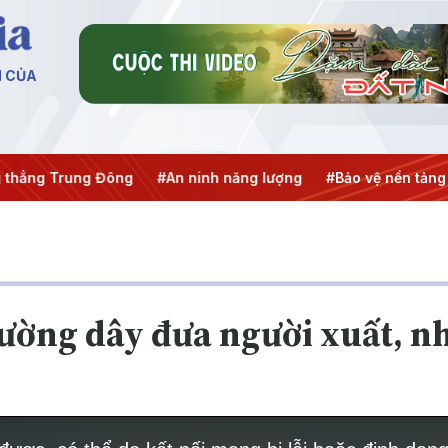
N CỦA
ng Trung Đông
#An ninh năng lượng
#Bảo vệ nền tảng tư 
đường dây đưa người xuất, n