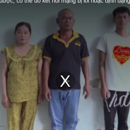
 được, có thể do kết nối mạng bị lỗi hoặc định dạn
Play
Video