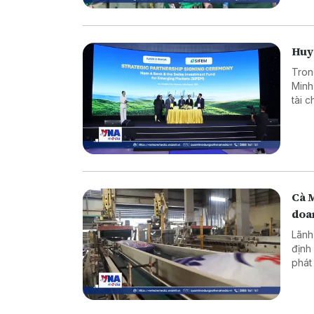
Huy 
Tron
Minh
tài 
dụng
Cà 
doa
Lãnh
định
phát
ninh