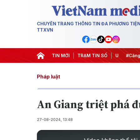
CHUYÊN TRANG THÔNG TIN ĐA PHƯƠNG TIỆ
TTXVN
hiến dịch 500 ngày đêm
TIN MỚI
#Chống khai thác IUU
TRẠM TIN SỐ
#Căng thẳ
Pháp luật
An Giang triệt phá 
27-08-2024, 13:48
This
is