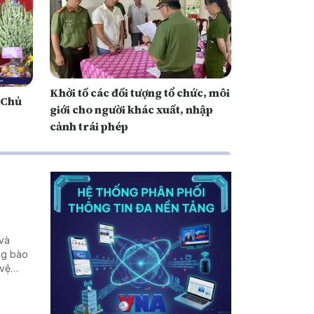
Khởi tố các đối tượng tổ chức, môi
 Chủ
giới cho người khác xuất, nhập
cảnh trái phép
 và
ng bào
 vệ