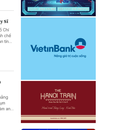
y Sĩ
ồ Chí
nh chế
n tín
h
khẳng
cụm
đảm an