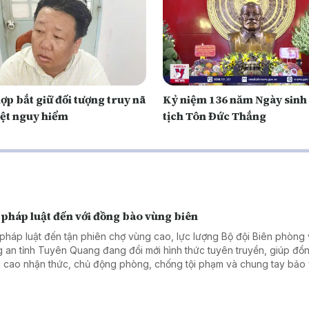
ợp bắt giữ đối tượng truy nã
Kỷ niệm 136 năm Ngày sinh
iệt nguy hiểm
tịch Tôn Đức Thắng
 pháp luật đến với đồng bào vùng biên
pháp luật đến tận phiên chợ vùng cao, lực lượng Bộ đội Biên phòng
 an tỉnh Tuyên Quang đang đổi mới hình thức tuyên truyền, giúp đồ
 cao nhận thức, chủ động phòng, chống tội phạm và chung tay bảo
 chắc an ninh, trật tự khu vực biên giới.