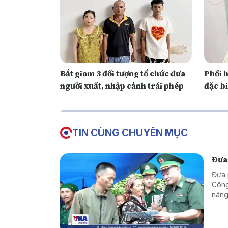
Bắt giam 3 đối tượng tổ chức đưa
Phối h
người xuất, nhập cảnh trái phép
đặc b
TIN CÙNG CHUYÊN MỤC
Đưa
Đưa 
Công
nâng
vững