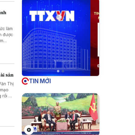
ính
hức làm
nh được
ằm
doanh
ài sản
TIN MỚI
Văn Thị
ã mạo
 rồi bỏ