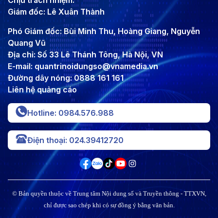
Chịu trách nhiệm:
Giám đốc: Lê Xuân Thành
Phó Giám đốc: Bùi Minh Thu, Hoàng Giang, Nguyễn
Quang Vũ
Địa chỉ: Số 33 Lê Thánh Tông, Hà Nội, VN
E-mail: quantrinoidungso@vnamedia.vn
Đường dây nóng: 0888 161 161
Liên hệ quảng cáo
Hotline: 0984.576.988
Điện thoại: 024.39412720
© Bản quyền thuộc về Trung tâm Nội dung số và Truyền thông - TTXVN,
chỉ được sao chép khi có sự đồng ý bằng văn bản.