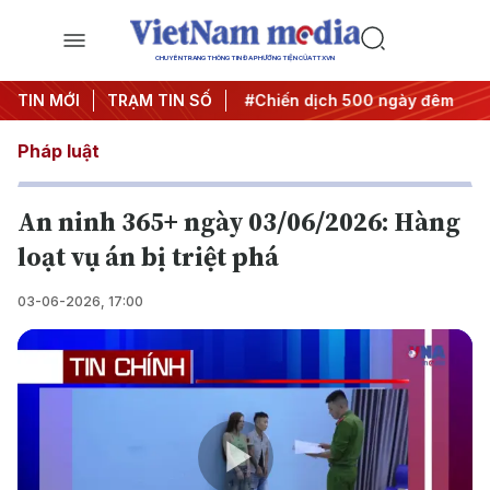
CHUYÊN TRANG THÔNG TIN ĐA PHƯƠNG TIỆN CỦA TTXVN
ghị quyết thành hành động
TIN MỚI
TRẠM TIN SỐ
#Chiến dịch 500 ngày đêm
#
Pháp luật
An ninh 365+ ngày 03/06/2026: Hàng
loạt vụ án bị triệt phá
03-06-2026, 17:00