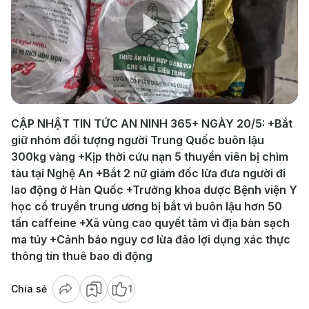
Play
Video
CẬP NHẬT TIN TỨC AN NINH 365+ NGÀY 20/5: +Bắt
giữ nhóm đối tượng người Trung Quốc buôn lậu
300kg vàng +Kịp thời cứu nạn 5 thuyền viên bị chìm
tàu tại Nghệ An +Bắt 2 nữ giám đốc lừa đưa người đi
lao động ở Hàn Quốc +Trưởng khoa dược Bệnh viện Y
học cổ truyền trung ương bị bắt vì buôn lậu hơn 50
tấn caffeine +Xã vùng cao quyết tâm vì địa bàn sạch
ma túy +Cảnh báo nguy cơ lừa đảo lợi dụng xác thực
thông tin thuê bao di động
Chia sẻ
1