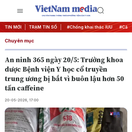
CHUYÊN TRANG THÔNG TIN ĐA PHƯƠNG TIỆN CỦA TTXVN
#Chiến dịch 500 ngày đêm
TIN MỚI
TRẠM TIN SỐ
#Chống khai thác IUU
#Căng 
Chuyên mục
An ninh 365 ngày 20/5: Trưởng khoa
dược Bệnh viện Y học cổ truyền
trung ương bị bắt vì buôn lậu hơn 50
tấn caffeine
20-05-2026, 17:00