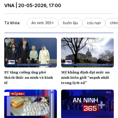
VNA | 20-05-2026, 17:00
Từ khóa:
An ninh 365+
buôn lậu
cứu nạn
chìm
EU tăng cường ứng phó
Mỹ khẳng định đạt mức an
thách thức an ninh và kinh
ninh biên giới “mạnh nhất
tế
trong lịch sử”