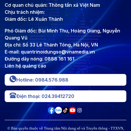
Cơ quan chủ quản: Thông tấn xã Việt Nam
Chịu trách nhiệm:
Giám đốc: Lê Xuân Thành
Phó Giám đốc: Bùi Minh Thu, Hoàng Giang, Nguyễn
Quang Vũ
Địa chỉ: Số 33 Lê Thánh Tông, Hà Nội, VN
E-mail: quantrinoidungso@vnamedia.vn
Đường dây nóng: 0888 161 161
Liên hệ quảng cáo
Hotline: 0984.576.988
Điện thoại: 024.39412720
© Bản quyền thuộc về Trung tâm Nội dung số và Truyền thông - TTXVN,