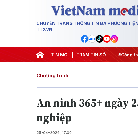
CHUYÊN TRANG THÔNG TIN ĐA PHƯƠNG TIỆ
TTXVN
hiến dịch 500 ngày đêm
TIN MỚI
#Chống khai thác IUU
TRẠM TIN SỐ
#Căng thẳ
Chương trình
An ninh 365+ ngày 25
nghiệp
25-04-2026, 17:00