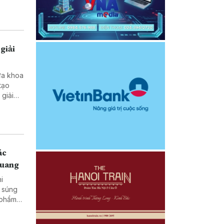
giải
ưa khoa
tạo
ở vùng
ác
Quang
hi