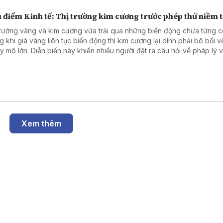
 điểm Kinh tế: Thị trường kim cương trước phép thử niềm t
trường vàng và kim cương vừa trải qua những biến động chưa từng c
g khi giá vàng liên tục biến động thì kim cương lại dính phải bê bối 
ày khiến nhiều người đặt ra câu hỏi về pháp lý và lựa
 tài sản tích lũy để hạn chế rủi ro. Chuyên gia tài chính cũng đã có 
 tích về vấn đề này.
Xem thêm