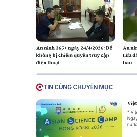
An ninh 365+ ngày 24/4/2026: Để
An ni
không bị chiếm quyền truy cập
Lừa đ
điện thoại
bao
TIN CÙNG CHUYÊN MỤC
Việ
* Vi
Ngày
nước