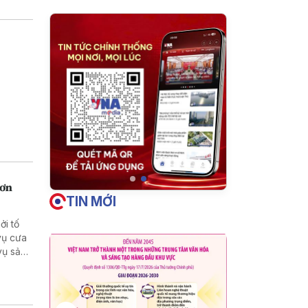
hơn
TIN MỚI
ởi tố