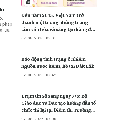
in
Đến năm 2045, Việt Nam trở
ó.
thành một trong những trung
về pháp
tâm văn hóa và sáng tạo hàng đầu
khu vực
những
07-08-2026, 08:01
Báo động tình trạng ô nhiễm
nguồn nước kênh, hồ tại Đắk Lắk
07-08-2026, 07:42
Trạm tin số sáng ngày 7/8: Bộ
Giáo dục và Đào tạo hướng dẫn tổ
chức thi lại tại Điểm thi Trường
THPT chuyên Tuyên Quang
07-08-2026, 07:00