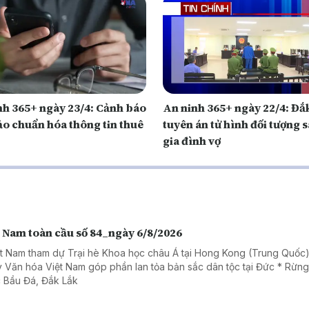
nh 365+ ngày 23/4: Cảnh báo
An ninh 365+ ngày 22/4: Đắk Lắk
ảo chuẩn hóa thông tin thuê
tuyên án tử hình đối tượng s
gia đình vợ
t Nam toàn cầu số 84_ngày 6/8/2026
ệt Nam tham dự Trại hè Khoa học châu Á tại Hong Kong (Trung Quốc)
 Văn hóa Việt Nam góp phần lan tỏa bản sắc dân tộc tại Đức * Rừn
 Bầu Đá, Đắk Lắk