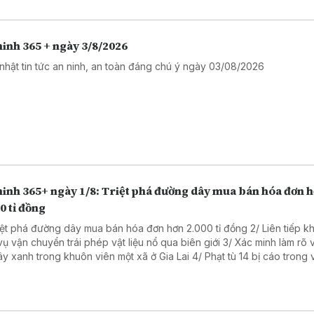
inh 365 + ngày 3/8/2026
nhật tin tức an ninh, an toàn đáng chú ý ngày 03/08/2026
ninh 365+ ngày 1/8: Triệt phá đường dây mua bán hóa đơn 
0 tỉ đồng
riệt phá đường dây mua bán hóa đơn hơn 2.000 tỉ đồng 2/ Liên tiếp kh
vận chuyển trái phép vật liệu nổ qua biên giới 3/ Xác minh làm rõ vụ cưa
anh trong khuôn viên một xã ở Gia Lai 4/ Phạt tù 14 bị cáo trong vụ sản
hẩm giả ở MediPhar 5/ Hà Nội lần đầu xét xử vụ kiện công ích 6/
 cao ý thức chấp hành pháp luật về sở hữu trí tuệ