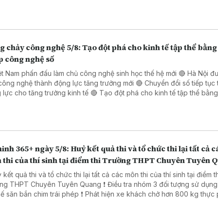
 chảy công nghệ 5/8: Tạo đột phá cho kinh tế tập thể bằng 
p công nghệ số
ệt Nam phấn đấu làm chủ công nghệ sinh học thế hệ mới 🔴 Hà Nội đ
công nghệ thành động lực tăng trưởng mới 🔴 Chuyển đổi số tiếp tục 
o tăng trưởng kinh tế 🔴 Tạo đột phá cho kinh tế tập thể bằng giải
 công nghệ số 🔴 Đẩy mạnh chuyển đổi số trong thủ tục hành chính 
 Đồng Nai
inh 365+ ngày 5/8: Huỷ kết quả thi và tổ chức thi lại tất cả c
 thi của thí sinh tại điểm thi Trường THPT Chuyên Tuyên 
 kết quả thi và tổ chức thi lại tất cả các môn thi của thí sinh tại điểm t
PT Chuyên Tuyên Quang ❗ Điều tra nhóm 3 đối tượng sử dụng súng
ắn chim trái phép ❗ Phát hiện xe khách chở hơn 800 kg thực phẩm
ng rõ nguồn gốc. ❗ Khởi tố 16 đối tượng trong đường dây đánh bạc
trực tuyến nghìn tỷ ❗Cảnh báo các thủ đoạn lừa đảo mùa tựu trường