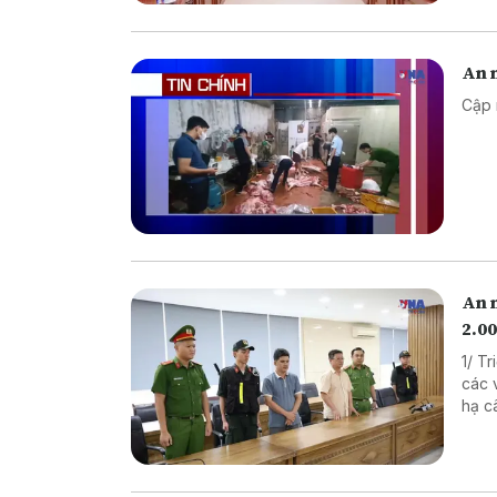
An n
Cập 
An 
2.00
1/ T
các vụ 
hạ cây x
xuất thực p
Nâng