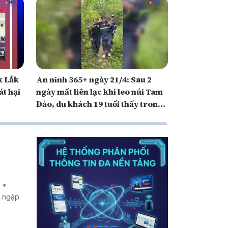
An ninh 365+ ngày 21/4: Sau 2
át hại
ngày mất liên lạc khi leo núi Tam
Đảo, du khách 19 tuổi thấy trong
tình trạng an toàn
 *
g ngập