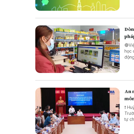
Dòng
phá
🔴Vi
học 
động lực ch
pháp
biên
An n
môn
❗ Huỷ
Trường TH
tự chế săn b
chế biến khô