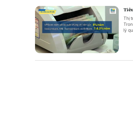
Tiêu
Thị 
Tron
lý quy mô lớn. Diễn biến n
chọn
phân