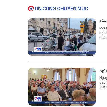
TIN CÙNG CHUYÊN MỤC
Làn 
Một 
ngoà
phản
Nghĩ
Ngày
gặp 
Việt
chuy
quan