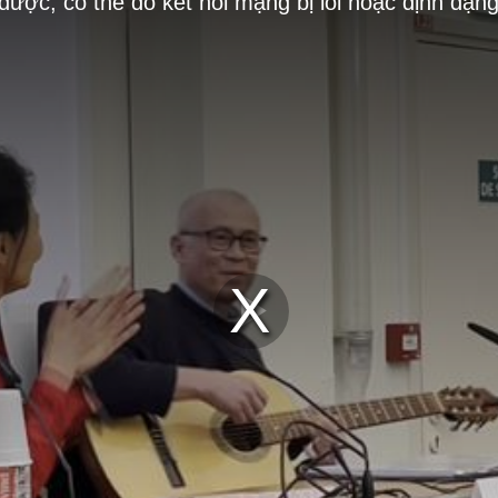
 được, có thể do kết nối mạng bị lỗi hoặc định dạn
Play
Video