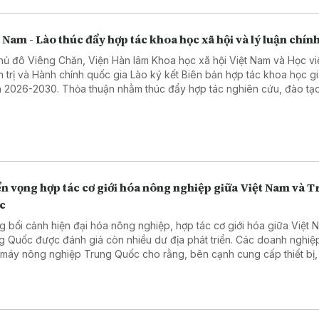
 Nam - Lào thúc đẩy hợp tác khoa học xã hội và lý luận chính
thủ đô Viêng Chăn, Viện Hàn lâm Khoa học xã hội Việt Nam và Học vi
h trị và Hành chính quốc gia Lào ký kết Biên bản hợp tác khoa học gi
 2026-2030. Thỏa thuận nhằm thúc đẩy hợp tác nghiên cứu, đào tạo
chuyên môn và chia sẻ dữ liệu, góp phần tăng cường quan hệ hợp tá
cơ quan và hai nước.
n vọng hợp tác cơ giới hóa nông nghiệp giữa Việt Nam và 
c
g bối cảnh hiện đại hóa nông nghiệp, hợp tác cơ giới hóa giữa Việt 
g Quốc được đánh giá còn nhiều dư địa phát triển. Các doanh nghiệ
 máy nông nghiệp Trung Quốc cho rằng, bên cạnh cung cấp thiết bị,
có nhiều cơ hội mở rộng hợp tác trong chuyển giao công nghệ, đào 
 và phát triển dịch vụ hỗ trợ.