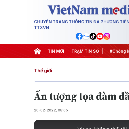
CHUYÊN TRANG THÔNG TIN ĐA PHƯƠNG TIỆ
TTXVN
t thành hành động
#Chiến dịch 500 ngày đêm
TIN MỚI
TRẠM TIN SỐ
#Chống kha
Thế giới
Ấn tượng tọa đàm đầ
20-02-2022, 08:05
This
is