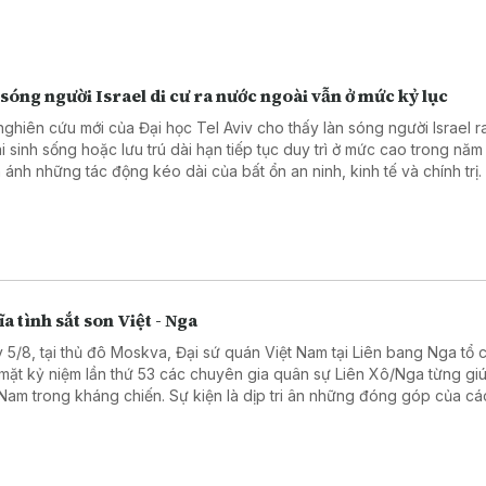
sóng người Israel di cư ra nước ngoài vẫn ở mức kỷ lục
nghiên cứu mới của Đại học Tel Aviv cho thấy làn sóng người Israel 
i sinh sống hoặc lưu trú dài hạn tiếp tục duy trì ở mức cao trong năm
 ánh những tác động kéo dài của bất ổn an ninh, kinh tế và chính trị.
a tình sắt son Việt - Nga
 5/8, tại thủ đô Moskva, Đại sứ quán Việt Nam tại Liên bang Nga tổ 
mặt kỷ niệm lần thứ 53 các chuyên gia quân sự Liên Xô/Nga từng gi
 Nam trong kháng chiến. Sự kiện là dịp tri ân những đóng góp của cá
ên gia quân sự Liên Xô, đồng thời khẳng định tình hữu nghị truyền t
 hệ Đối tác chiến lược toàn diện Việt Nam - Liên bang Nga.