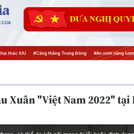
N CỦA
i thác IUU
#Căng thẳng Trung Đông
#An ninh năng lượng
u Xuân "Việt Nam 2022" tại