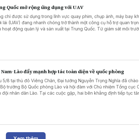
ng Quốc mở rộng ứng dụng với UAV
g chỉ được sử dụng trong lĩnh vực quay phim, chụp ảnh, máy bay k
i lái (UAV) đang nhanh chóng trở thành một công cụ hỗ trợ quan trọn
u hoạt động quản lý và sản xuất tại Trung Quốc. Từ giám sát môi trư
 tra cơ sở hạ tầng, tuần tra khu vực rộng lớn đến hỗ trợ xử lý tình huố
 cấp, công nghệ UAV đang mở ra phương thức quản lý mới, dựa trên
iữa thiết bị bay, dữ liệu số và trí tuệ nhân tạo.
t Nam-Lào đẩy mạnh hợp tác toàn diện về quốc phòng
u 5/8 tại thủ đô Viêng Chăn, Đại tướng Nguyễn Trọng Nghĩa đã chào
 Bộ trưởng Bộ Quốc phòng Lào và hội đàm với Chủ nhiệm Tổng cục Ch
 đội nhân dân Lào. Tại các cuộc gặp, hai bên khẳng định tiếp tục tă
g hợp tác toàn diện về quốc phòng, góp phần củng cố quan hệ đặc 
 Nam - Lào trong giai đoạn mới.
Xem thêm