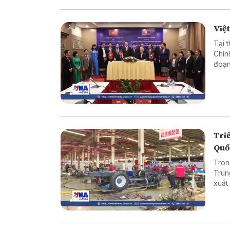
Việt
Tại 
Chín
đoạn
đổi 
hai 
Triể
Quố
Tron
Trun
xuất
bên 
thuật