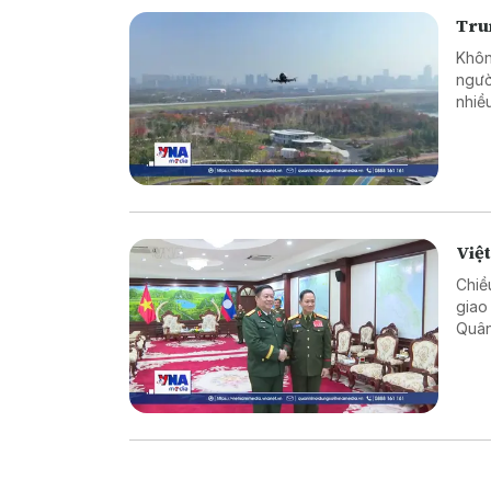
Tru
Khôn
ngườ
nhiề
kiểm
khẩn
hợp g
Việ
Chiề
giao
Quân
cườn
Việt