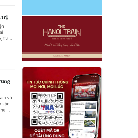
 trị
ện
ai
, trao
c giữa
Trung
Nam và
p sản
 hai
tạo kỹ