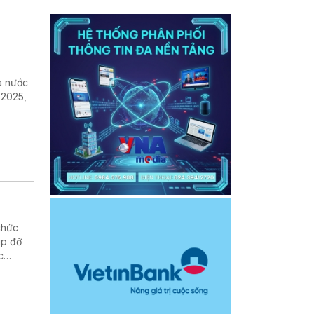
ra nước
 2025,
chức
úp đỡ
c
hống và