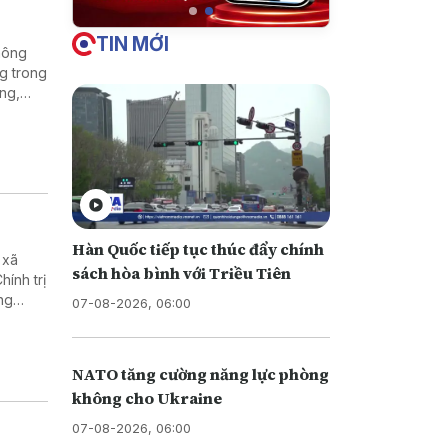
TIN MỚI
hông
g trong
ờng,
ng
 sự kết
Hàn Quốc tiếp tục thúc đẩy chính
 xã
sách hòa bình với Triều Tiên
ính trị
ng
07-08-2026, 06:00
biệt
NATO tăng cường năng lực phòng
không cho Ukraine
07-08-2026, 06:00