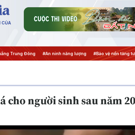
N CỦA
ng Trung Đông
#An ninh năng lượng
#Bảo vệ nền tảng tư 
á cho người sinh sau năm 2