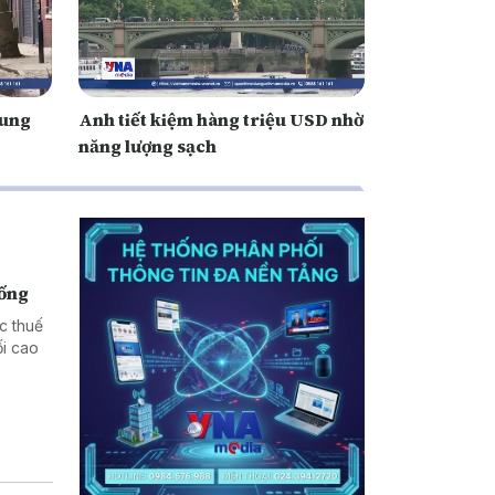
rung
Anh tiết kiệm hàng triệu USD nhờ
năng lượng sạch
hống
c thuế
i cao