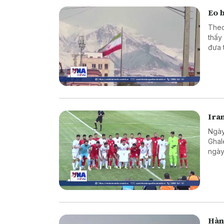
Eo 
Theo
thấy
đưa 
Ira
Ngày
Ghal
ngày
Hàn