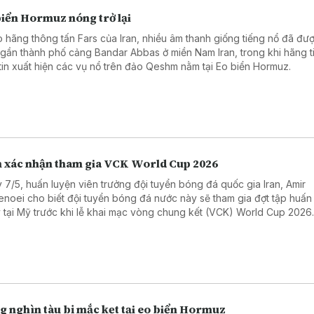
biển Hormuz nóng trở lại
 hãng thông tấn Fars của Iran, nhiều âm thanh giống tiếng nổ đã đư
 gần thành phố cảng Bandar Abbas ở miền Nam Iran, trong khi hãng t
tin xuất hiện các vụ nổ trên đảo Qeshm nằm tại Eo biển Hormuz.
n xác nhận tham gia VCK World Cup 2026
 7/5, huấn luyện viên trưởng đội tuyển bóng đá quốc gia Iran, Amir
enoei cho biết đội tuyển bóng đá nước này sẽ tham gia đợt tập huấn
 tại Mỹ trước khi lễ khai mạc vòng chung kết (VCK) World Cup 2026
g nghìn tàu bị mắc kẹt tại eo biển Hormuz