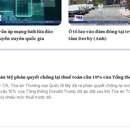
rấn áp mạng lưới lừa đảo
Ô tô lao vào đám đông tại t
tuyến xuyên quốc gia
tâm Derby (Anh)
 án Mỹ phán quyết chống lại thuế toàn cầu 10% của Tổng t
 7/5, Tòa án Thương mại Quốc tế Mỹ đã ra phán quyết chống lại mứ
 cầu 10% của Tổng thống Donald Trump đã áp đặt sau khi Tòa án Tố
bỏ nhiều mức thuế trước đó.