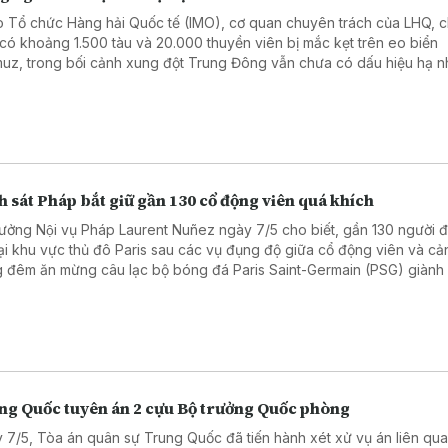
 Tổ chức Hàng hải Quốc tế (IMO), cơ quan chuyên trách của LHQ, c
 có khoảng 1.500 tàu và 20.000 thuyền viên bị mắc kẹt trên eo biển
uz, trong bối cảnh xung đột Trung Đông vẫn chưa có dấu hiệu hạ nh
 sát Pháp bắt giữ gần 130 cổ động viên quá khích
rưởng Nội vụ Pháp Laurent Nuñez ngày 7/5 cho biết, gần 130 người đa
tại khu vực thủ đô Paris sau các vụ đụng độ giữa cổ động viên và cả
g đêm ăn mừng câu lạc bộ bóng đá Paris Saint-Germain (PSG) giành
chung kết UEFA Champions League mùa giải 2025 - 2026.
ng Quốc tuyên án 2 cựu Bộ trưởng Quốc phòng
 7/5, Tòa án quân sự Trung Quốc đã tiến hành xét xử vụ án liên qu