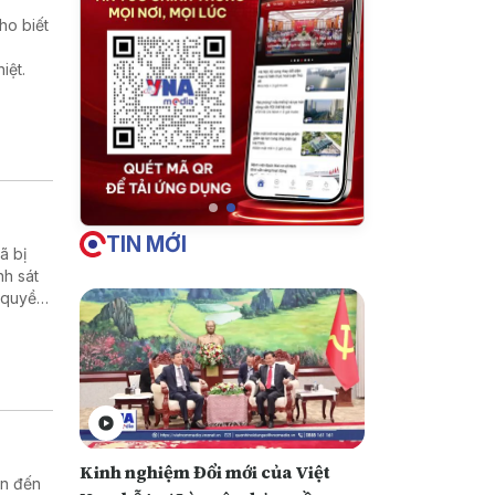
ho biết
iệt.
TIN MỚI
̃ bị
nh sát
 quyền
Kinh nghiệm Đổi mới của Việt
an đến