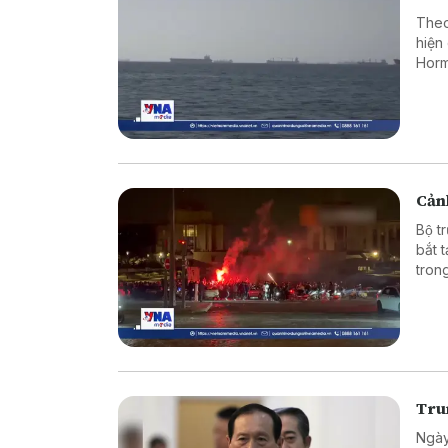
Theo
hiện
Horm
Cảnh
Bộ t
bắt 
tron
vào 
Tru
Ngày