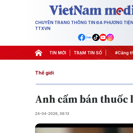
CHUYÊN TRANG THÔNG TIN ĐA PHƯƠNG TIỆ
TTXVN
hiến dịch 500 ngày đêm
TIN MỚI
#Chống khai thác IUU
TRẠM TIN SỐ
#Căng thẳ
Thế giới
Anh cấm bán thuốc l
24-04-2026, 06:13