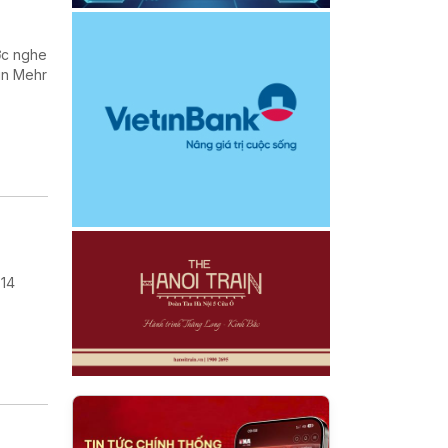
ợc nghe
in Mehr
 14
.