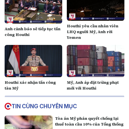
Houthi yêu cầu nhân viên
Anh cảnh báo sẽ tiếp tục tấn
LHQ người Mỹ, Anh rời
công Houthi
Yemen
Houthi xác nhận tấn công
Mỹ, Anh áp đặt trừng phạt
tàu Mỹ
mới với Houthi
TIN CÙNG CHUYÊN MỤC
Tòa án Mỹ phán quyết chống lại
thuế toàn cầu 10% của Tổng thống