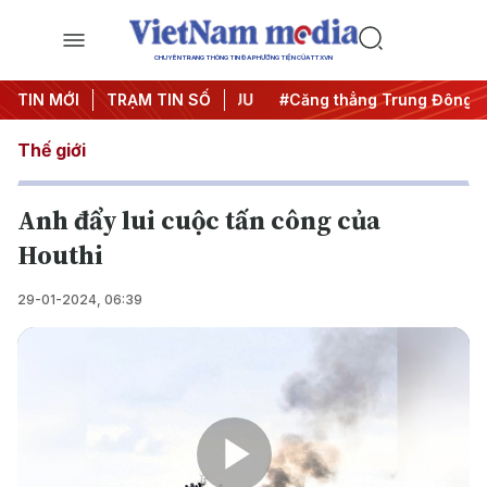
CHUYÊN TRANG THÔNG TIN ĐA PHƯƠNG TIỆN CỦA TTXVN
y đêm
TIN MỚI
#Chống khai thác IUU
TRẠM TIN SỐ
#Căng thẳng Trung Đông
#
Thế giới
Anh đẩy lui cuộc tấn công của
Houthi
29-01-2024, 06:39