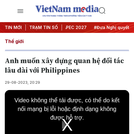
CHUYÊN TRANG THÔNG TIN ĐA PHƯƠNG TIỆN CỦA TTXVN
ội nghị Trung ương 3
TIN MỚI
TRẠM TIN SỐ
#APEC 2027
#Đưa Nghị quyết thàn
Thế giới
Anh muốn xây dựng quan hệ đối tác
lâu dài với Philippines
29-08-2023, 20:29
This
is
Video không thể tải được, có thể do kết
a
modal
nối mạng bị lỗi hoặc định dạng không
window.
được hỗ trợ.