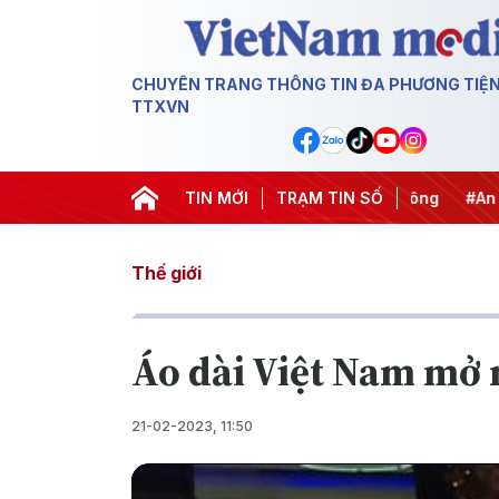
CHUYÊN TRANG THÔNG TIN ĐA PHƯƠNG TIỆ
TTXVN
#Chống khai thác IUU
TIN MỚI
#Căng thẳng Trung Đông
TRẠM TIN SỐ
#An ninh
Thế giới
Áo dài Việt Nam mở 
21-02-2023, 11:50