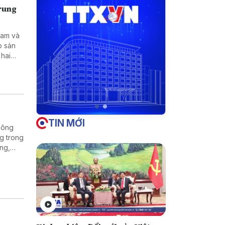
Trung
Nam và
p sản
 hai
tạo kỹ
TIN MỚI
hông
g trong
ờng,
ng
 sự kết