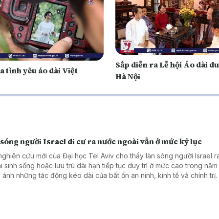
Sắp diễn ra Lễ hội Áo dài du
a tình yêu áo dài Việt
Hà Nội
sóng người Israel di cư ra nước ngoài vẫn ở mức kỷ lục
nghiên cứu mới của Đại học Tel Aviv cho thấy làn sóng người Israel 
i sinh sống hoặc lưu trú dài hạn tiếp tục duy trì ở mức cao trong năm
 ánh những tác động kéo dài của bất ổn an ninh, kinh tế và chính trị.