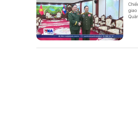
Chiề
giao
Quân
cườn
Việt