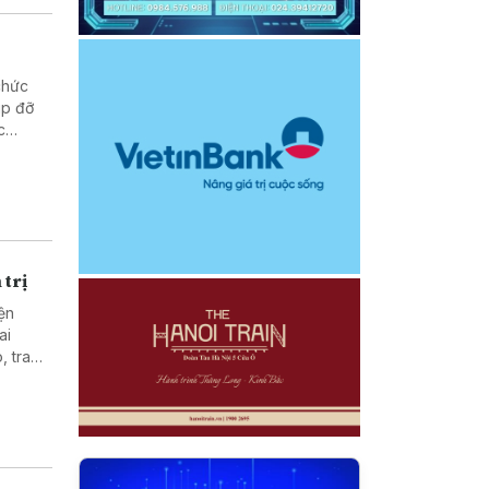
chức
úp đỡ
c
hống và
 trị
ện
ai
, trao
c giữa