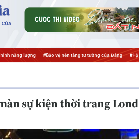
N CỦA
 năng lượng
#Bảo vệ nền tảng tư tưởng của Đảng
#Hội nghị
màn sự kiện thời trang Lon