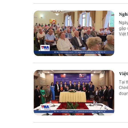
Nghĩ
Ngày
gặp 
Việt
chuy
quan
Việt
Tại 
Chín
đoạn
đổi 
hai 