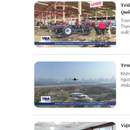
Triể
Quố
Tron
Trun
xuất
bên 
thuật
Tru
Khôn
ngườ
nhiề
kiểm
khẩn
hợp g
Việ