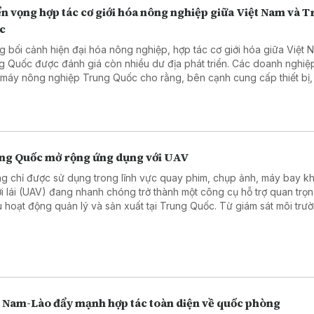
n vọng hợp tác cơ giới hóa nông nghiệp giữa Việt Nam và 
c
g bối cảnh hiện đại hóa nông nghiệp, hợp tác cơ giới hóa giữa Việt 
g Quốc được đánh giá còn nhiều dư địa phát triển. Các doanh nghiệ
 máy nông nghiệp Trung Quốc cho rằng, bên cạnh cung cấp thiết bị,
có nhiều cơ hội mở rộng hợp tác trong chuyển giao công nghệ, đào 
 và phát triển dịch vụ hỗ trợ.
ng Quốc mở rộng ứng dụng với UAV
g chỉ được sử dụng trong lĩnh vực quay phim, chụp ảnh, máy bay k
i lái (UAV) đang nhanh chóng trở thành một công cụ hỗ trợ quan trọn
u hoạt động quản lý và sản xuất tại Trung Quốc. Từ giám sát môi trư
 tra cơ sở hạ tầng, tuần tra khu vực rộng lớn đến hỗ trợ xử lý tình huố
 cấp, công nghệ UAV đang mở ra phương thức quản lý mới, dựa trên
iữa thiết bị bay, dữ liệu số và trí tuệ nhân tạo.
t Nam-Lào đẩy mạnh hợp tác toàn diện về quốc phòng