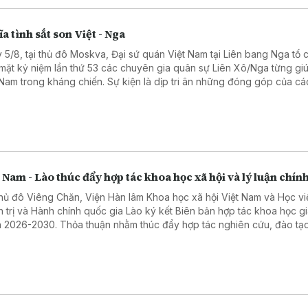
a tình sắt son Việt - Nga
 5/8, tại thủ đô Moskva, Đại sứ quán Việt Nam tại Liên bang Nga tổ 
mặt kỷ niệm lần thứ 53 các chuyên gia quân sự Liên Xô/Nga từng gi
 Nam trong kháng chiến. Sự kiện là dịp tri ân những đóng góp của cá
ên gia quân sự Liên Xô, đồng thời khẳng định tình hữu nghị truyền t
 hệ Đối tác chiến lược toàn diện Việt Nam - Liên bang Nga.
 Nam - Lào thúc đẩy hợp tác khoa học xã hội và lý luận chính
thủ đô Viêng Chăn, Viện Hàn lâm Khoa học xã hội Việt Nam và Học vi
h trị và Hành chính quốc gia Lào ký kết Biên bản hợp tác khoa học gi
 2026-2030. Thỏa thuận nhằm thúc đẩy hợp tác nghiên cứu, đào tạo
chuyên môn và chia sẻ dữ liệu, góp phần tăng cường quan hệ hợp tá
cơ quan và hai nước.