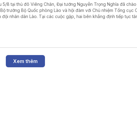
u 5/8 tại thủ đô Viêng Chăn, Đại tướng Nguyễn Trọng Nghĩa đã chào
 Bộ trưởng Bộ Quốc phòng Lào và hội đàm với Chủ nhiệm Tổng cục Ch
 đội nhân dân Lào. Tại các cuộc gặp, hai bên khẳng định tiếp tục tă
g hợp tác toàn diện về quốc phòng, góp phần củng cố quan hệ đặc 
 Nam - Lào trong giai đoạn mới.
Xem thêm