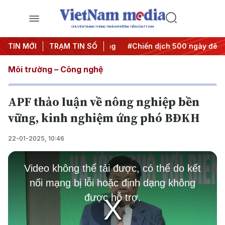
CHUYÊN TRANG THÔNG TIN ĐA PHƯƠNG TIỆN CỦA TTXVN
 Nghị quyết thành hành động
TIN MỚI
TRẠM TIN SỐ
#Chiến dịch 500 ngày đêm
Môi trường – Công nghệ
APF thảo luận về nông nghiệp bền
vững, kinh nghiệm ứng phó BĐKH
22-01-2025, 10:46
This
is
Video không thể tải được, có thể do kết
a
modal
nối mạng bị lỗi hoặc định dạng không
window.
được hỗ trợ.