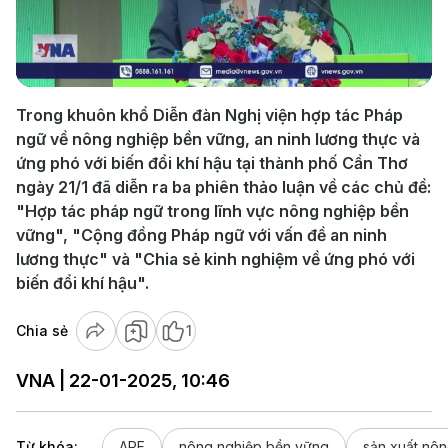
Play
Video
Trong khuôn khổ Diễn đàn Nghị viện hợp tác Pháp
ngữ về nông nghiệp bền vững, an ninh lương thực và
ứng phó với biến đổi khí hậu tại thành phố Cần Thơ
ngày 21/1 đã diễn ra ba phiên thảo luận về các chủ đề:
"Hợp tác pháp ngữ trong lĩnh vực nông nghiệp bền
vững", "Cộng đồng Pháp ngữ với vấn đề an ninh
lương thực" và "Chia sẻ kinh nghiệm về ứng phó với
biến đổi khí hậu".
Chia sẻ
1
VNA | 22-01-2025, 10:46
Từ khóa:
APF
nông nghiệp bền vững
sản xuất nô