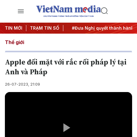
CHUYÊN TRANG THÔNG TIN ĐA PHƯƠNG TIỆN CỦA TTXVN
 Trung ương 3
TIN MỚI
TRẠM TIN SỐ
#APEC 2027
#Đưa Nghị quyết thành hành đ
Thế giới
Apple đối mặt với rắc rối pháp lý tại
Anh và Pháp
26-07-2023, 21:09