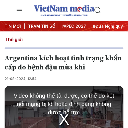
CHUYÊN TRANG THÔNG TIN ĐA PHƯƠNG TIỆN CỦA TTXVN
#Hội nghị Trung ương 3
TIN MỚI
TRẠM TIN SỐ
#APEC 2027
#Đưa Nghị quyết th
Thế giới
Argentina kích hoạt tình trạng khẩn
cấp do bệnh đậu mùa khỉ
21-08-2024, 12:54
This
is
Video không thể tải được, có thể do kết
a
modal
nối mạng bị lỗi hoặc định dạng không
window.
được hỗ trợ.