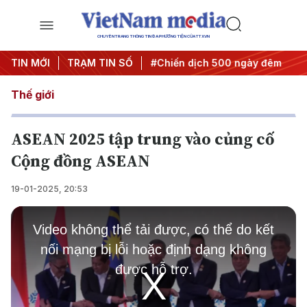
CHUYÊN TRANG THÔNG TIN ĐA PHƯƠNG TIỆN CỦA TTXVN
hị quyết thành hành động
TIN MỚI
TRẠM TIN SỐ
#Chiến dịch 500 ngày đêm
#C
Thế giới
ASEAN 2025 tập trung vào củng cố
Cộng đồng ASEAN
19-01-2025, 20:53
This
is
Video không thể tải được, có thể do kết
a
modal
nối mạng bị lỗi hoặc định dạng không
window.
được hỗ trợ.