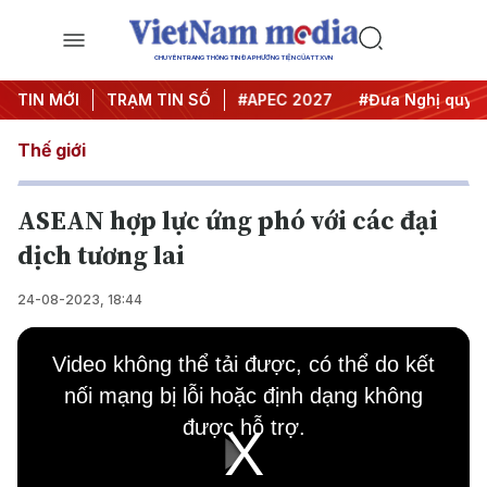
CHUYÊN TRANG THÔNG TIN ĐA PHƯƠNG TIỆN CỦA TTXVN
#Hội nghị Trung ương 3
TIN MỚI
TRẠM TIN SỐ
#APEC 2027
#Đưa Nghị quyết t
Thế giới
ASEAN hợp lực ứng phó với các đại
dịch tương lai
24-08-2023, 18:44
This
is
Video không thể tải được, có thể do kết
a
modal
nối mạng bị lỗi hoặc định dạng không
window.
được hỗ trợ.