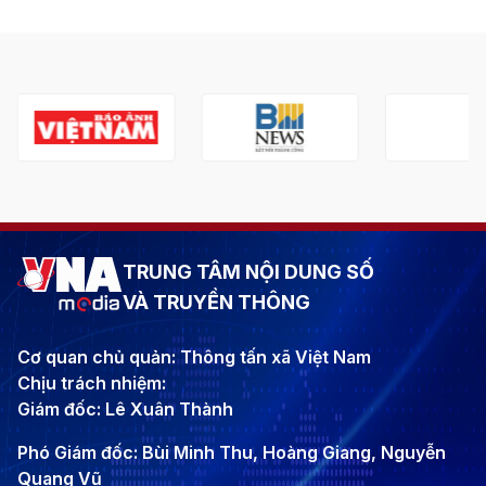
TRUNG TÂM NỘI DUNG SỐ
VÀ TRUYỀN THÔNG
Cơ quan chủ quản: Thông tấn xã Việt Nam
Chịu trách nhiệm:
Giám đốc: Lê Xuân Thành
Phó Giám đốc: Bùi Minh Thu, Hoàng Giang, Nguyễn
Quang Vũ