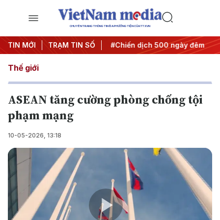
CHUYÊN TRANG THÔNG TIN ĐA PHƯƠNG TIỆN CỦA TTXVN
ghị quyết thành hành động
TIN MỚI
TRẠM TIN SỐ
#Chiến dịch 500 ngày đêm
#
Thế giới
ASEAN tăng cường phòng chống tội
phạm mạng
10-05-2026, 13:18