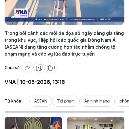
Play
Video
Trong bối cảnh các mối đe dọa số ngày càng gia tăng
trong khu vực, Hiệp hội các quốc gia Đông Nam Á
(ASEAN) đang tăng cường hợp tác nhằm chống tội
phạm mạng và các vụ lừa đảo trực tuyến
Chia sẻ
1
VNA | 10-05-2026, 13:18
Từ khóa:
ASEAN
Tội phạm
An ninh mạng
phòn