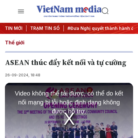
CHUYÊN TRANG THÔNG TIN ĐA PHƯƠNG TIỆN CỦA TTXVN
#Hội nghị Trung ương 3
TIN MỚI
TRẠM TIN SỐ
#Đưa Nghị quyết thành hành động
Thế giới
ASEAN thúc đẩy kết nối và tự cường
26-09-2024, 18:48
This
is
Video không thể tải được, có thể do kết
a
modal
nối mạng bị lỗi hoặc định dạng không
window.
được hỗ trợ.
Play