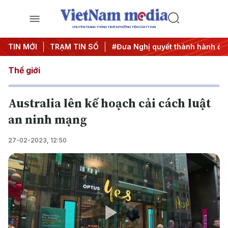
CHUYÊN TRANG THÔNG TIN ĐA PHƯƠNG TIỆN CỦA TTXVN
rung ương 3
TIN MỚI
TRẠM TIN SỐ
#APEC 2027
#Đưa Nghị quyết thành hành độ
Thế giới
Australia lên kế hoạch cải cách luật
an ninh mạng
27-02-2023, 12:50