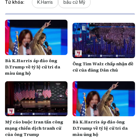
Từ khóa:
K.Harris
bầu cử Mỹ
Bà K.Harris áp đảo ông
Ông Tim Walz chấp nhận đề
D.Trump về tỷ lệ cử tri da
cử của đảng Dân chủ
màu ủng hộ
Mỹ cáo buộc Iran tấn công
Bà K.Harris áp đảo ông
mạng chiến dịch tranh cử
D.Trump về tỷ lệ cử tri da
của ông Trump
màu ủng hộ