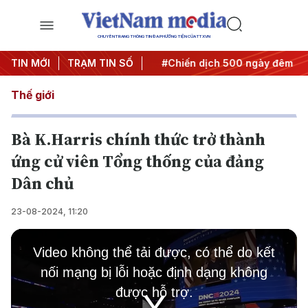
CHUYÊN TRANG THÔNG TIN ĐA PHƯƠNG TIỆN CỦA TTXVN
Nghị quyết thành hành động
TIN MỚI
TRẠM TIN SỐ
#Chiến dịch 500 ngày đêm
#
Thế giới
Bà K.Harris chính thức trở thành
ứng cử viên Tổng thống của đảng
Dân chủ
23-08-2024, 11:20
This
is
Video không thể tải được, có thể do kết
a
modal
nối mạng bị lỗi hoặc định dạng không
window.
được hỗ trợ.