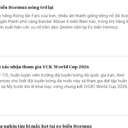
biển Hormuz nóng trở lại
 hãng thông tấn Fars của Iran, nhiều âm thanh giống tiếng nổ đã đư
 gần thành phố cảng Bandar Abbas ở miền Nam Iran, trong khi hãng t
tin xuất hiện các vụ nổ trên đảo Qeshm nằm tại Eo biển Hormuz.
n xác nhận tham gia VCK World Cup 2026
 7/5, huấn luyện viên trưởng đội tuyển bóng đá quốc gia Iran, Amir
enoei cho biết đội tuyển bóng đá nước này sẽ tham gia đợt tập huấn
 tại Mỹ trước khi lễ khai mạc vòng chung kết (VCK) World Cup 2026
g nghìn tàu bị mắc kẹt tại eo biển Hormuz