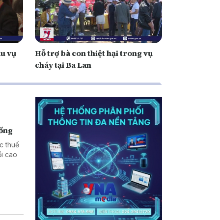
au vụ
Hỗ trợ bà con thiệt hại trong vụ
cháy tại Ba Lan
hống
c thuế
i cao