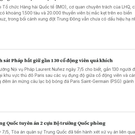
 Tổ chức Hàng hải Quốc tế (IMO), cơ quan chuyên trách của LHQ, c
 có khoảng 1.500 tàu và 20.000 thuyền viên bị mắc kẹt trên eo biển
uz, trong bối cảnh xung đột Trung Đông vẫn chưa có dấu hiệu hạ nh
 sát Pháp bắt giữ gần 130 cổ động viên quá khích
rưởng Nội vụ Pháp Laurent Nuñez ngày 7/5 cho biết, gần 130 người đa
tại khu vực thủ đô Paris sau các vụ đụng độ giữa cổ động viên và cả
g đêm ăn mừng câu lạc bộ bóng đá Paris Saint-Germain (PSG) giành
chung kết UEFA Champions League mùa giải 2025 - 2026.
ng Quốc tuyên án 2 cựu Bộ trưởng Quốc phòng
 7/5, Tòa án quân sự Trung Quốc đã tiến hành xét xử vụ án liên qu