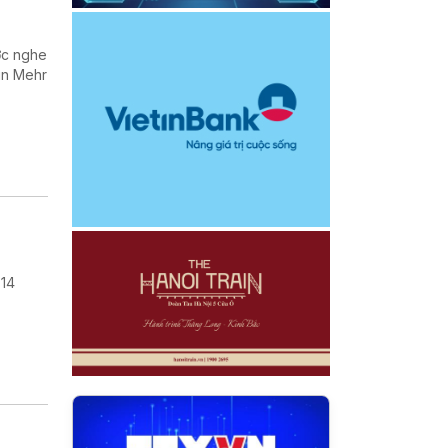
ợc nghe
in Mehr
 14
.