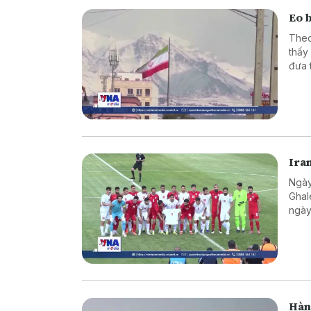
Eo 
Theo
thấy
đưa 
Ira
Ngày
Ghal
ngày
Hàn