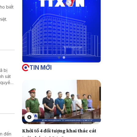
ho biết
iệt.
TIN MỚI
̃ bị
nh sát
 quyền
Khởi tố 4 đối tượng khai thác cát
an đến