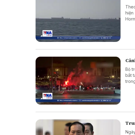
Theo
hiện
Horm
Cảnh
Bộ t
bắt 
tron
vào 
Tru
Ngày