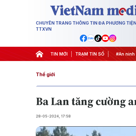
CHUYÊN TRANG THÔNG TIN ĐA PHƯƠNG TIỆ
TTXVN
hống khai thác IUU
#Căng thẳng Trung Đông
TIN MỚI
TRẠM TIN SỐ
#An ninh nă
Thế giới
Ba Lan tăng cường a
28-05-2024, 17:58