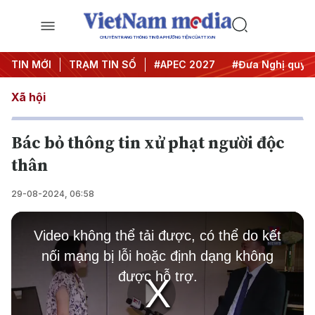
CHUYÊN TRANG THÔNG TIN ĐA PHƯƠNG TIỆN CỦA TTXVN
#Hội nghị Trung ương 3
TIN MỚI
TRẠM TIN SỐ
#APEC 2027
#Đưa Nghị quyết 
Xã hội
Bác bỏ thông tin xử phạt người độc
thân
29-08-2024, 06:58
This
is
Video không thể tải được, có thể do kết
a
modal
nối mạng bị lỗi hoặc định dạng không
window.
được hỗ trợ.