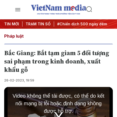
CHUYÊN TRANG THÔNG TIN ĐA PHƯƠNG TIỆN CỦA TTXVN
quyết thành hành động
TIN MỚI
TRẠM TIN SỐ
#Chiến dịch 500 ngày đêm
#Chống
Pháp luật
Bắc Giang: Bắt tạm giam 5 đối tượng
sai phạm trong kinh doanh, xuất
khẩu gỗ
26-02-2023, 19:59
This
is
Video không thể tải được, có thể do kết
a
modal
nối mạng bị lỗi hoặc định dạng không
window.
được hỗ trợ.