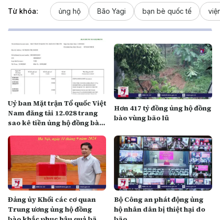
Từ khóa:
ủng hộ
Bão Yagi
bạn bè quốc tế
viện
Uỷ ban Mặt trận Tổ quốc Việt
Hơn 417 tỷ đồng ủng hộ đồng
Nam đăng tải 12.028 trang
bào vùng bão lũ
sao kê tiền ủng hộ đồng bào
bị ảnh hưởng bởi bão số 3,
tổng số tiền lên tới 527,8 tỷ
đồng
Đảng ủy Khối các cơ quan
Bộ Công an phát động ủng
Trung ương ủng hộ đồng
hộ nhân dân bị thiệt hại do
bào khắc phục hậu quả bão
bão