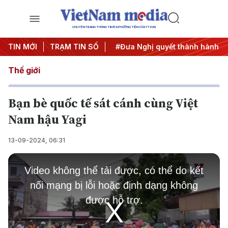
CHUYÊN TRANG THÔNG TIN ĐA PHƯƠNG TIỆN CỦA TTXVN
Trung ương 3
TIN MỚI
TRẠM TIN SỐ
#APEC 2027
#Đưa Nghị quyết thành hành đ
Thế giới
Bạn bè quốc tế sát cánh cùng Việt
Nam hậu Yagi
13-09-2024, 06:31
This
is
Video không thể tải được, có thể do kết
a
modal
nối mạng bị lỗi hoặc định dạng không
window.
được hỗ trợ.