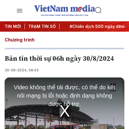
CHUYÊN TRANG THÔNG TIN ĐA PHƯƠNG TIỆN CỦA TTXVN
Nghị quyết thành hành động
TIN MỚI
TRẠM TIN SỐ
#Chiến dịch 500 ngày đêm
Chương trình
Bản tin thời sự 06h ngày 30/8/2024
30-08-2024, 08:43
This
is
Video không thể tải được, có thể do kết
a
modal
nối mạng bị lỗi hoặc định dạng không
window.
được hỗ trợ.
Play