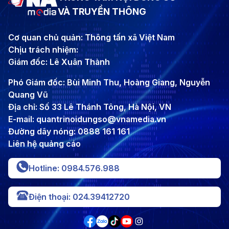
VÀ TRUYỀN THÔNG
Cơ quan chủ quản: Thông tấn xã Việt Nam
Chịu trách nhiệm:
Giám đốc: Lê Xuân Thành
Phó Giám đốc: Bùi Minh Thu, Hoàng Giang, Nguyễn
Quang Vũ
Địa chỉ: Số 33 Lê Thánh Tông, Hà Nội, VN
E-mail: quantrinoidungso@vnamedia.vn
Đường dây nóng: 0888 161 161
Liên hệ quảng cáo
Hotline: 0984.576.988
Điện thoại: 024.39412720