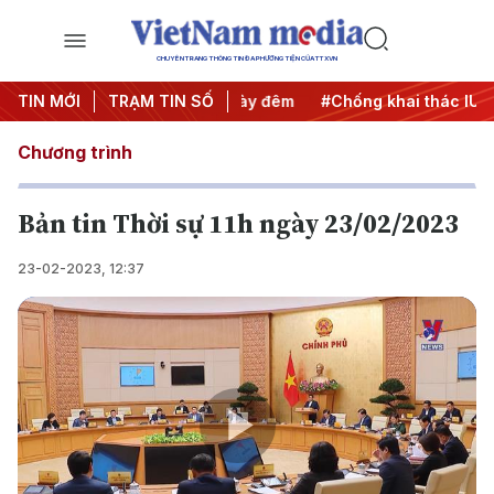
CHUYÊN TRANG THÔNG TIN ĐA PHƯƠNG TIỆN CỦA TTXVN
ộng
TIN MỚI
#Chiến dịch 500 ngày đêm
TRẠM TIN SỐ
#Chống khai thác IUU
#
Chương trình
Bản tin Thời sự 11h ngày 23/02/2023
23-02-2023, 12:37
Play