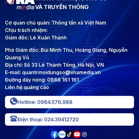
VÀ TRUYỀN THÔNG
Cơ quan chủ quản: Thông tấn xã Việt Nam
Chịu trách nhiệm:
Giám đốc: Lê Xuân Thành
Phó Giám đốc: Bùi Minh Thu, Hoàng Giang, Nguyễn
Quang Vũ
Địa chỉ: Số 33 Lê Thánh Tông, Hà Nội, VN
E-mail: quantrinoidungso@vnamedia.vn
Đường dây nóng: 0888 161 161
Liên hệ quảng cáo
Hotline: 0984.576.988
Điện thoại: 024.39412720