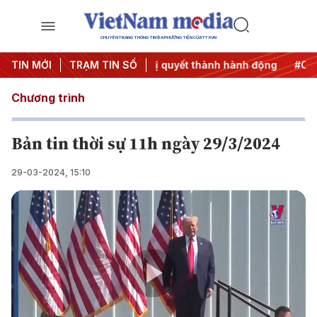
CHUYÊN TRANG THÔNG TIN ĐA PHƯƠNG TIỆN CỦA TTXVN
 ương 3
TIN MỚI
#Đưa Nghị quyết thành hành động
TRẠM TIN SỐ
#Chiến dịch 50
Chương trình
Bản tin thời sự 11h ngày 29/3/2024
29-03-2024, 15:10
Play