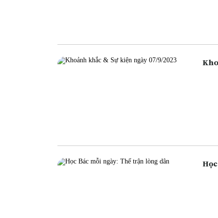
ngân
ngân
cũng
Học