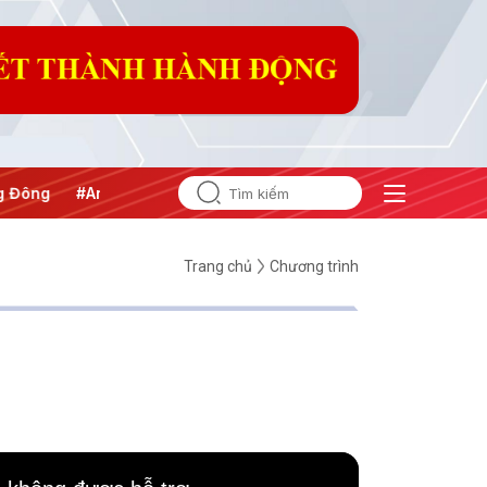
Đông
#An ninh năng lượng
#Bảo vệ nền tảng tư tưởng của 
Trang chủ
Chương trình