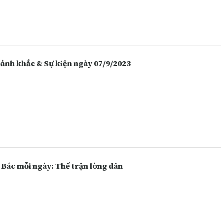
 hàng, chứng khoán. Càng ngày người dân càng lựa chọn việc gửi t
 hàng thay vì giữ tiền mặt hoặc bỏ tiền vào đầu tư nhiều hôn, và điề
 vô tình làm tăng lên các hoạt động lừa đảo.
Khoảnh khắc & Sự kiện ngày 07/9/2023
 Bác mỗi ngày: Thế trận lòng dân