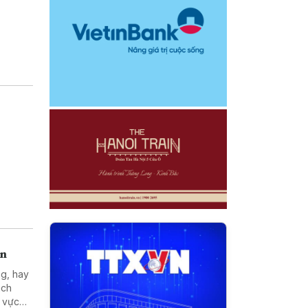
án
ng, hay
ách
h vực