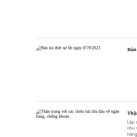
Bản 
Thận
Lập 
như 
hàng