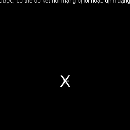
 được, có thể do kết nối mạng bị lỗi hoặc định dạn
Play
Video