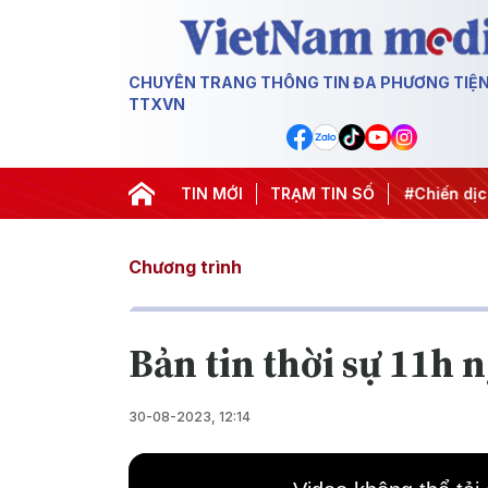
CHUYÊN TRANG THÔNG TIN ĐA PHƯƠNG TIỆ
TTXVN
EC 2027
#Đưa Nghị quyết thành hành động
TIN MỚI
TRẠM TIN SỐ
#Chiến dịch 
Chương trình
Bản tin thời sự 11h 
30-08-2023, 12:14
This
is