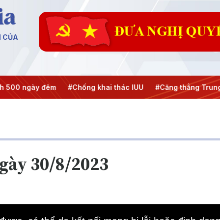
N CỦA
500 ngày đêm
#Chống khai thác IUU
#Căng thẳng Trung 
ngày 30/8/2023