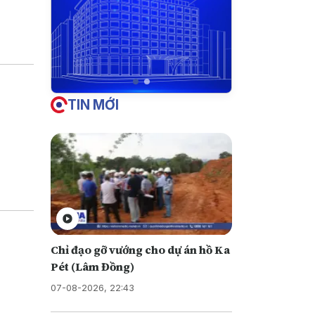
iền vào
u này
TIN MỚI
Chỉ đạo gỡ vướng cho dự án hồ Ka
Pét (Lâm Đồng)
07-08-2026, 22:43