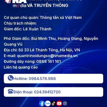
VÀ TRUYỀN THÔNG
Cơ quan chủ quản: Thông tấn xã Việt Nam
Chịu trách nhiệm:
Giám đốc: Lê Xuân Thành
Phó Giám đốc: Bùi Minh Thu, Hoàng Giang, Nguyễn
Quang Vũ
Địa chỉ: Số 33 Lê Thánh Tông, Hà Nội, VN
E-mail: quantrinoidungso@vnamedia.vn
Đường dây nóng: 0888 161 161
Liên hệ quảng cáo
Hotline: 0984.576.988
Điện thoại: 024.39412720