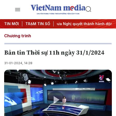
CHUYÊN TRANG THÔNG TIN ĐA PHƯƠNG TIỆN CỦA TTXVN
hị Trung ương 3
TIN MỚI
TRẠM TIN SỐ
#Đưa Nghị quyết thành hành động
#Chiến
Chương trình
Bản tin Thời sự 11h ngày 31/1/2024
31-01-2024, 14:28
Play