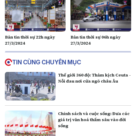
Bản tin thời sự 22h ngày
Bản tin thời sự 06h ngày
27/3/2024
27/3/2024
TIN CÙNG CHUYÊN MỤC
Thế giới 360 độ: Thảm kịch Ceuta -
Nỗi đau nơi cửa ngõ châu Âu
Chính sách và cuộc sống: Đưa các
giá trị văn hoá thấm sâu vào đời
sống