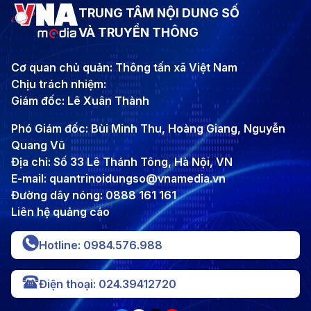
TRUNG TÂM NỘI DUNG SỐ
VÀ TRUYỀN THÔNG
Cơ quan chủ quản: Thông tấn xã Việt Nam
Chịu trách nhiệm:
Giám đốc: Lê Xuân Thành
Phó Giám đốc: Bùi Minh Thu, Hoàng Giang, Nguyễn
Quang Vũ
Địa chỉ: Số 33 Lê Thánh Tông, Hà Nội, VN
E-mail: quantrinoidungso@vnamedia.vn
Đường dây nóng: 0888 161 161
Liên hệ quảng cáo
Hotline: 0984.576.988
Điện thoại: 024.39412720