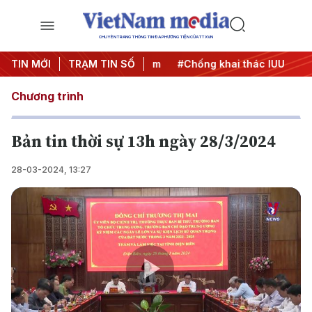
CHUYÊN TRANG THÔNG TIN ĐA PHƯƠNG TIỆN CỦA TTXVN
TIN MỚI
#Chiến dịch 500 ngày đêm
TRẠM TIN SỐ
#Chống khai thác IUU
#Căn
Chương trình
Bản tin thời sự 13h ngày 28/3/2024
28-03-2024, 13:27
Play