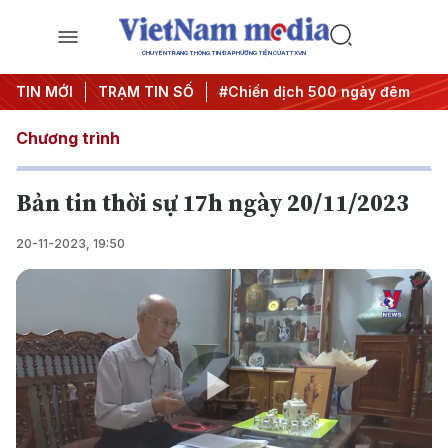
CHUYÊN TRANG THÔNG TIN ĐA PHƯƠNG TIỆN CỦA TTXVN
 quyết thành hành động
TIN MỚI
TRẠM TIN SỐ
#Chiến dịch 500 ngày đêm
#Chốn
Chương trình
Bản tin thời sự 17h ngày 20/11/2023
20-11-2023, 19:50
Play