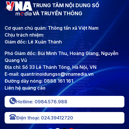
TRUNG TÂM NỘI DUNG SỐ
VÀ TRUYỀN THÔNG
Cơ quan chủ quản: Thông tấn xã Việt Nam
Chịu trách nhiệm:
Giám đốc: Lê Xuân Thành
Phó Giám đốc: Bùi Minh Thu, Hoàng Giang, Nguyễn
Quang Vũ
Địa chỉ: Số 33 Lê Thánh Tông, Hà Nội, VN
E-mail: quantrinoidungso@vnamedia.vn
Đường dây nóng: 0888 161 161
Liên hệ quảng cáo
Hotline: 0984.576.988
Điện thoại: 024.39412720