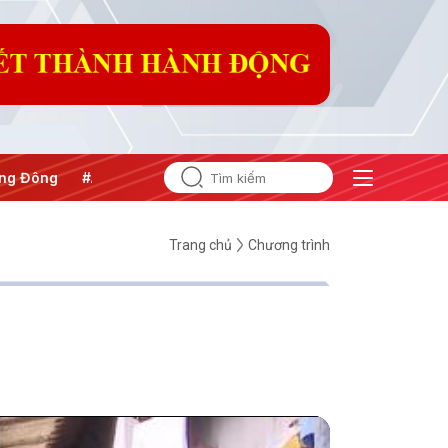
 Đông
#An ninh năng lượng
#Bảo vệ nền tảng tư tưởng củ
Trang chủ
Chương trình