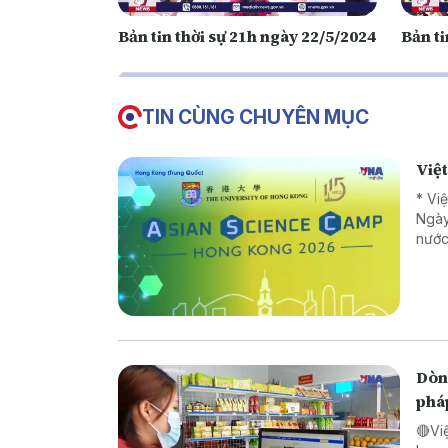
Bản tin thời sự 21h ngày 22/5/2024
Bản ti
TIN CÙNG CHUYÊN MỤC
Việ
* Vi
Ngày
nước
Dòng
phá
🔴Vi