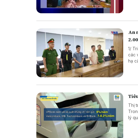
An 
2.00
1/ T
các vụ 
hạ cây x
xuất thực p
Nâng
Tiêu
Thị 
Tron
lý quy mô lớn. Diễn biến n
chọn
phân