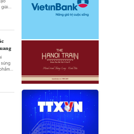
tạo
ở vùng
ác
Quang
hi