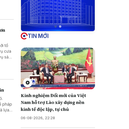
hơn
TIN MỚI
ởi tố
in
Kinh nghiệm Đổi mới của Việt
ó.
Nam hỗ trợ Lào xây dựng nền
về pháp
kinh tế độc lập, tự chủ
những
06-08-2026, 22:28