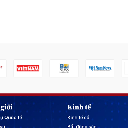
giới
Kinh tế
sự Quốc tế
Kinh tế số
sự
Bất động sản