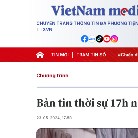
CHUYÊN TRANG THÔNG TIN ĐA PHƯƠNG TIỆ
TTXVN
ung ương 3
#Đưa Nghị quyết thành hành động
TIN MỚI
TRẠM TIN SỐ
#Chiến dịc
Chương trình
Bản tin thời sự 17h 
23-05-2024, 17:58