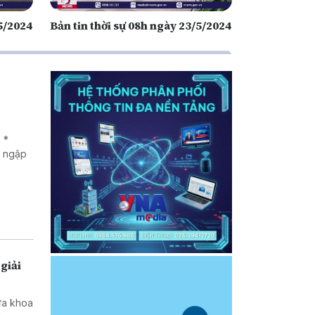
/5/2024
Bản tin thời sự 08h ngày 23/5/2024
 *
g ngập
giải
ưa khoa