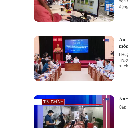
học 
động lực ch
pháp
biên
An n
môn
❗ Huỷ
Trường TH
tự chế săn b
chế biến khô
An n
Cập 