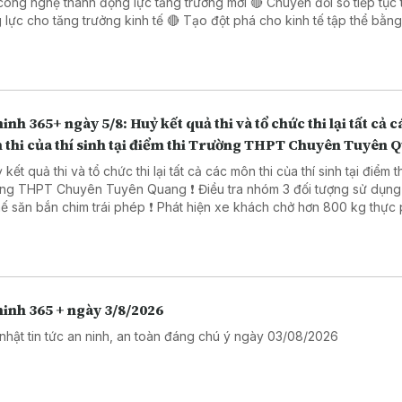
công nghệ thành động lực tăng trưởng mới 🔴 Chuyển đổi số tiếp tục 
o tăng trưởng kinh tế 🔴 Tạo đột phá cho kinh tế tập thể bằng giải
 công nghệ số 🔴 Đẩy mạnh chuyển đổi số trong thủ tục hành chính 
 Đồng Nai
inh 365+ ngày 5/8: Huỷ kết quả thi và tổ chức thi lại tất cả c
 thi của thí sinh tại điểm thi Trường THPT Chuyên Tuyên 
 kết quả thi và tổ chức thi lại tất cả các môn thi của thí sinh tại điểm t
PT Chuyên Tuyên Quang ❗ Điều tra nhóm 3 đối tượng sử dụng súng
ắn chim trái phép ❗ Phát hiện xe khách chở hơn 800 kg thực phẩm
ng rõ nguồn gốc. ❗ Khởi tố 16 đối tượng trong đường dây đánh bạc
trực tuyến nghìn tỷ ❗Cảnh báo các thủ đoạn lừa đảo mùa tựu trường
inh 365 + ngày 3/8/2026
nhật tin tức an ninh, an toàn đáng chú ý ngày 03/08/2026