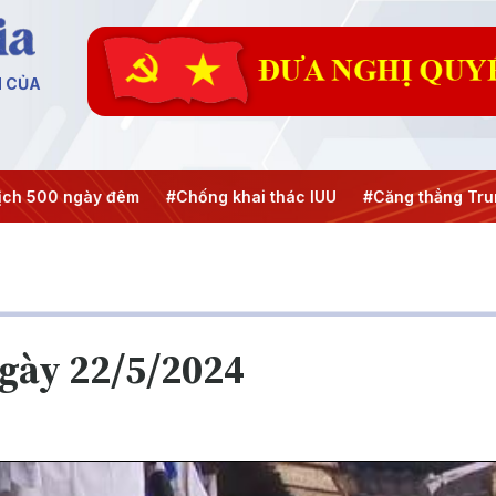
N CỦA
h 500 ngày đêm
#Chống khai thác IUU
#Căng thẳng Trung
ngày 22/5/2024