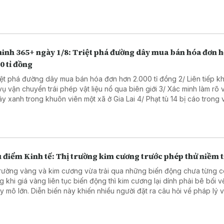
ninh 365+ ngày 1/8: Triệt phá đường dây mua bán hóa đơn 
0 tỉ đồng
riệt phá đường dây mua bán hóa đơn hơn 2.000 tỉ đồng 2/ Liên tiếp kh
vận chuyển trái phép vật liệu nổ qua biên giới 3/ Xác minh làm rõ vụ cưa
anh trong khuôn viên một xã ở Gia Lai 4/ Phạt tù 14 bị cáo trong vụ sản
hẩm giả ở MediPhar 5/ Hà Nội lần đầu xét xử vụ kiện công ích 6/
 cao ý thức chấp hành pháp luật về sở hữu trí tuệ
 điểm Kinh tế: Thị trường kim cương trước phép thử niềm t
trường vàng và kim cương vừa trải qua những biến động chưa từng c
g khi giá vàng liên tục biến động thì kim cương lại dính phải bê bối 
ày khiến nhiều người đặt ra câu hỏi về pháp lý và lựa
 tài sản tích lũy để hạn chế rủi ro. Chuyên gia tài chính cũng đã có 
 tích về vấn đề này.