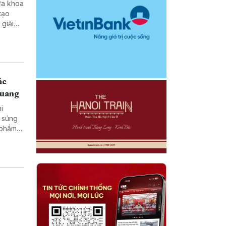
ưa khoa
tạo
ở vùng
ác
Quang
hi