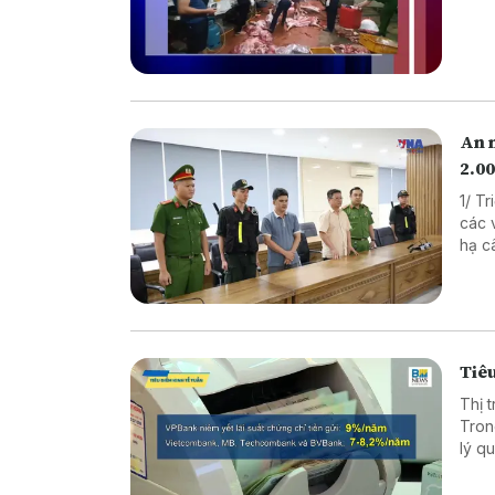
An 
2.00
1/ T
các vụ 
hạ cây x
xuất thực p
Nâng
Tiêu
Thị 
Tron
lý quy mô lớn. Diễn biến n
chọn
phân