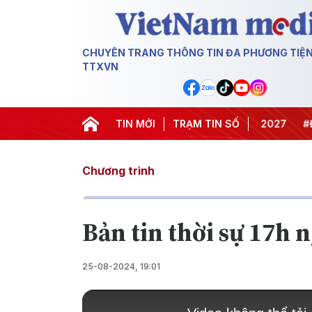
CHUYÊN TRANG THÔNG TIN ĐA PHƯƠNG TIỆ
TTXVN
#Hội nghị Trung ương 3
TIN MỚI
TRẠM TIN SỐ
#APEC 2027
#Đưa Ng
Chương trình
Bản tin thời sự 17h 
25-08-2024, 19:01
This
is