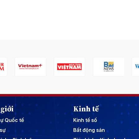
giới
Kinh tế
sự Quốc tế
Kinh tế số
sự
Bất động sản