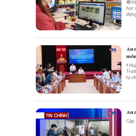
🔴Vi
học 
động lực ch
pháp
biên
An n
môn
❗ Huỷ
Trường TH
tự chế săn b
chế biến khô
An n
Cập 