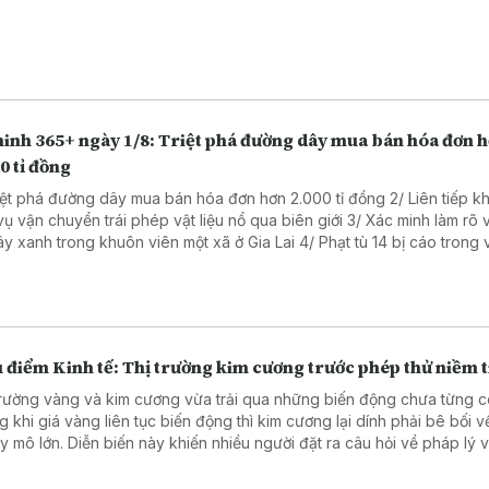
ninh 365+ ngày 1/8: Triệt phá đường dây mua bán hóa đơn 
0 tỉ đồng
riệt phá đường dây mua bán hóa đơn hơn 2.000 tỉ đồng 2/ Liên tiếp kh
vận chuyển trái phép vật liệu nổ qua biên giới 3/ Xác minh làm rõ vụ cưa
anh trong khuôn viên một xã ở Gia Lai 4/ Phạt tù 14 bị cáo trong vụ sản
hẩm giả ở MediPhar 5/ Hà Nội lần đầu xét xử vụ kiện công ích 6/
 cao ý thức chấp hành pháp luật về sở hữu trí tuệ
 điểm Kinh tế: Thị trường kim cương trước phép thử niềm t
trường vàng và kim cương vừa trải qua những biến động chưa từng c
g khi giá vàng liên tục biến động thì kim cương lại dính phải bê bối 
ày khiến nhiều người đặt ra câu hỏi về pháp lý và lựa
 tài sản tích lũy để hạn chế rủi ro. Chuyên gia tài chính cũng đã có 
 tích về vấn đề này.