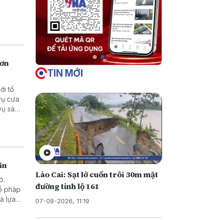
hơn
TIN MỚI
ởi tố
in
Lào Cai: Sạt lở cuốn trôi 30m mặt
ó.
đường tỉnh lộ 161
về pháp
07-08-2026, 11:19
những