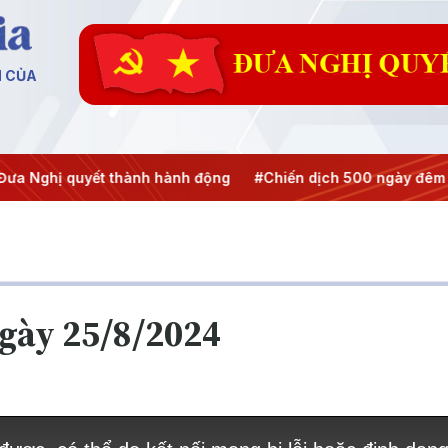
N CỦA
hị quyết thành hành động
#Chiến dịch 500 ngày đêm
#C
ngày 25/8/2024