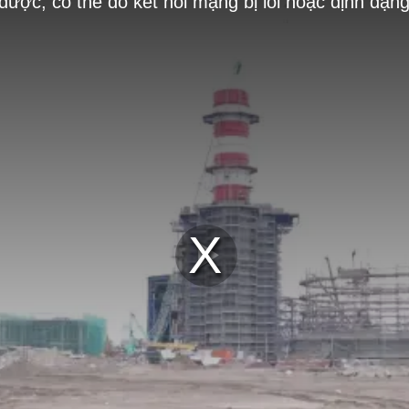
 được, có thể do kết nối mạng bị lỗi hoặc định dạn
Play
Video