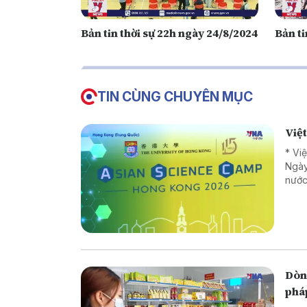
Bản tin thời sự 22h ngày 24/8/2024
Bản ti
TIN CÙNG CHUYÊN MỤC
Việ
* Vi
Ngày
nước
Dòng
phá