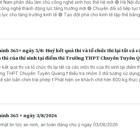
ệt Nam phấn đấu làm chủ công nghệ sinh học thế hệ mới 🔴 Hà Nội đ
công nghệ thành động lực tăng trưởng mới 🔴 Chuyển đổi số tiếp tục 
o tăng trưởng kinh tế 🔴 Tạo đột phá cho kinh tế tập thể bằng giải
 công nghệ số 🔴 Đẩy mạnh chuyển đổi số trong thủ tục hành chính 
 Đồng Nai
inh 365+ ngày 5/8: Huỷ kết quả thi và tổ chức thi lại tất cả c
 thi của thí sinh tại điểm thi Trường THPT Chuyên Tuyên 
 kết quả thi và tổ chức thi lại tất cả các môn thi của thí sinh tại điểm t
PT Chuyên Tuyên Quang ❗ Điều tra nhóm 3 đối tượng sử dụng súng
ắn chim trái phép ❗ Phát hiện xe khách chở hơn 800 kg thực phẩm
ng rõ nguồn gốc. ❗ Khởi tố 16 đối tượng trong đường dây đánh bạc
trực tuyến nghìn tỷ ❗Cảnh báo các thủ đoạn lừa đảo mùa tựu trường
inh 365 + ngày 3/8/2026
nhật tin tức an ninh, an toàn đáng chú ý ngày 03/08/2026