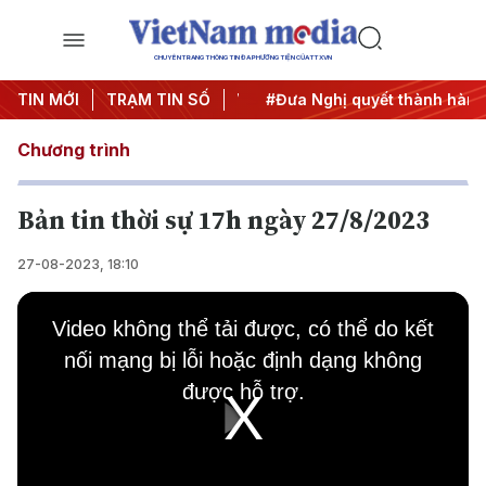
CHUYÊN TRANG THÔNG TIN ĐA PHƯƠNG TIỆN CỦA TTXVN
ị Trung ương 3
TIN MỚI
TRẠM TIN SỐ
#APEC 2027
#Đưa Nghị quyết thành hành 
Chương trình
Bản tin thời sự 17h ngày 27/8/2023
27-08-2023, 18:10
This
is
Video không thể tải được, có thể do kết
a
modal
nối mạng bị lỗi hoặc định dạng không
window.
được hỗ trợ.
Play