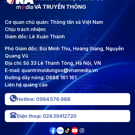
VÀ TRUYỀN THÔNG
Cơ quan chủ quản: Thông tấn xã Việt Nam
Chịu trách nhiệm:
Giám đốc: Lê Xuân Thành
Phó Giám đốc: Bùi Minh Thu, Hoàng Giang, Nguyễn
Quang Vũ
Địa chỉ: Số 33 Lê Thánh Tông, Hà Nội, VN
E-mail: quantrinoidungso@vnamedia.vn
Đường dây nóng: 0888 161 161
Liên hệ quảng cáo
Hotline: 0984.576.988
Điện thoại: 024.39412720