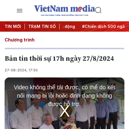
CHUYÊN TRANG THÔNG TIN ĐA PHƯƠNG TIỆN CỦA TTXVN
ưa Nghị quyết thành hành động
TIN MỚI
TRẠM TIN SỐ
#Chiến dịch 500 ngày đêm
Chương trình
Bản tin thời sự 17h ngày 27/8/2024
27-08-2024, 17:50
This
is
Video không thể tải được, có thể do kết
a
modal
nối mạng bị lỗi hoặc định dạng không
window.
được hỗ trợ.
Play